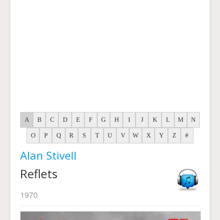
A
B
C
D
E
F
G
H
I
J
K
L
M
N
O
P
Q
R
S
T
U
V
W
X
Y
Z
#
Alan Stivell
Reflets
1970