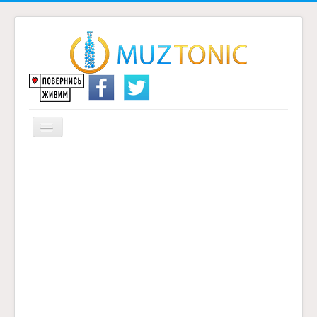
Перемикач
навігації
Головна
Надіслати переклад