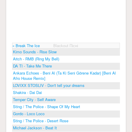
« Break The Ice
Blackout Пісні
Kimo Sounds - Rise Slow
Aitch - RMB (Ring My Bell)
DA TI - Take Me There
Ankara Echoes - Beni Al (Ta Ki Seni Görene Kadar) [Beni Al
Afro House Remix]
LOVIXX STOSLIV - Don't tell your dreams
Shakira - Dai Dai
Temper City - Self Aware
Sting / The Police - Shape Of My Heart
Gordo - Loco Loco
Sting / The Police - Desert Rose
Michael Jackson - Beat It