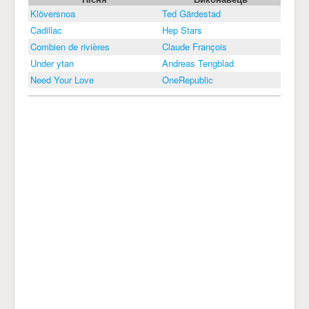
Klöversnoa
Ted Gärdestad
Cadillac
Hep Stars
Combien de rivières
Claude François
Under ytan
Andreas Tengblad
Need Your Love
OneRepublic