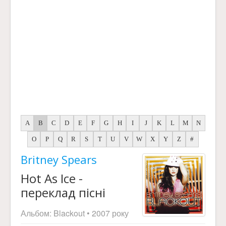
A
B
C
D
E
F
G
H
I
J
K
L
M
N
O
P
Q
R
S
T
U
V
W
X
Y
Z
#
Britney Spears
Hot As Ice -
переклад пісні
Альбом:
Blackout
• 2007 року