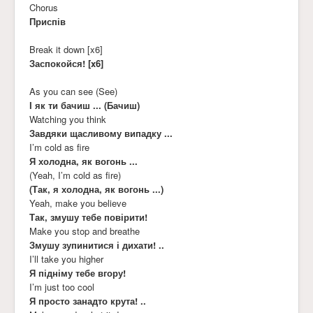
Chorus
Приспів
Break it down [x6]
Заспокойся! [x6]
As you can see (See)
І як ти бачиш ... (Бачиш)
Watching you think
Завдяки щасливому випадку ...
I’m cold as fire
Я холодна, як вогонь ...
(Yeah, I’m cold as fire)
(Так, я холодна, як вогонь ...)
Yeah, make you believe
Так, змушу тебе повірити!
Make you stop and breathe
Змушу зупинитися і дихати! ..
I’ll take you higher
Я підніму тебе вгору!
I’m just too cool
Я просто занадто крута! ..