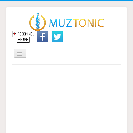
Перемикач
навігації
Головна
Надіслати переклад