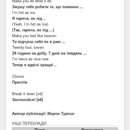
Make you do what it do
Змушу тебе робити те, що повинно ...
I’m hot as ice
Я гаряча, як лід ..
(Yeah, I’m hot as ice)
(Так, гаряча, як лід ...)
Make you feel like heaven
Ти відчуєш себе як в раю ...
Twenty four, seven
24 години на добу, 7 днів на тиждень ...
I’m twice as nice now
Тепер я вдвічі краща! ..
Chorus
Приспів
Break it down [x6]
Заспокойся! [x6]
Автор публікації: Мирон Турчин
ІНШІ ПЕРЕКЛАДИ
Пісня
Виконавець