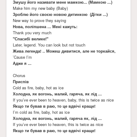
Змушу його називати мене мамкою... (Мамкою ...)
Make him my new baby (Baby)
Зроблю його своєю новою дитинкою (Дітки ...)
New way to prove they saying
Нова, поліпшена ... Мені кажуть:
Thank you very much
"Спасибі велике!"
Later, legend. You can look but not touch
Жива легенда! .. Можеш дивитися, але не торкайся,
’Cause I’m
Адже я ...
Chorus
Приспів
Cold as fire, baby, hot as ice
Холодна, як вогонь, малий, гаряча, як лід ...
If you’ve ever been to heaven, baby, this is twice as nice
Якщо ти бував в раю, то це вдвічі краще!
I’m cold as fire, baby, hot as ice
Холодна, як вогонь, малий, гаряча як, лід ...
If you’ve ever been to heaven, this is twice as nice
Якщо ти бував в раю, то це вдвічі краще!