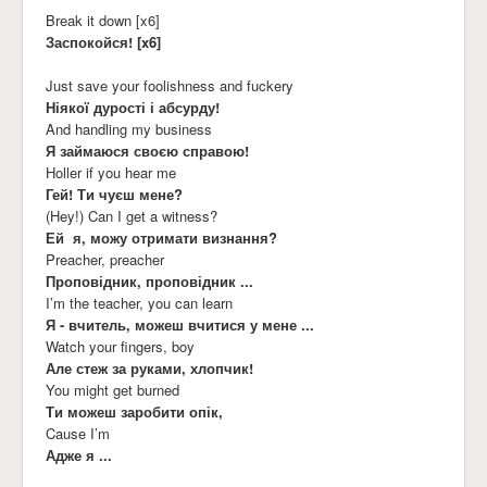
Break it down [x6]
Заспокойся! [x6]
Just save your foolishness and fuckery
Ніякої дурості і абсурду!
And handling my business
Я займаюся своєю справою!
Holler if you hear me
Гей! Ти чуєш мене?
(Hey!) Can I get a witness?
Ей я, можу отримати визнання?
Preacher, preacher
Проповідник, проповідник ...
I’m the teacher, you can learn
Я - вчитель, можеш вчитися у мене ...
Watch your fingers, boy
Але стеж за руками, хлопчик!
You might get burned
Ти можеш заробити опік,
Cause I’m
Адже я ...