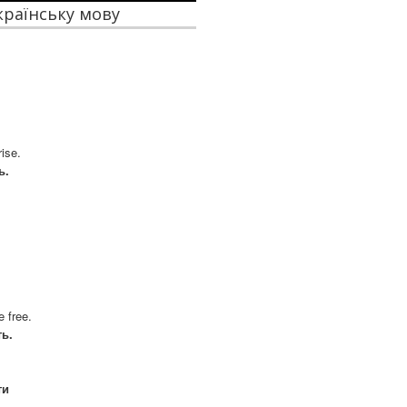
українську мову
rise.
ь.
e free.
ть.
ти