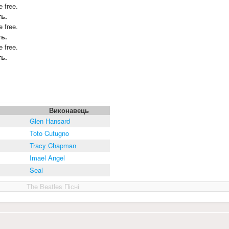
e free.
ть.
e free.
ть.
e free.
ть.
Виконавець
Glen Hansard
Toto Cutugno
Tracy Chapman
Imael Angel
Seal
The Beatles Пісні