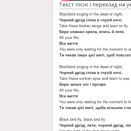
Текст пісні і переклад на 
Blackbird singing in the dead of night,
Чорний дрізд співа в глухій ночі,
Take these broken wings and learn to fly.
Бери зламані крила, вчись й лети.
All your life,
Все життя
You were only waiting for the moment to a
Ти чекав лише цієї миті, щоб повстат
Blackbird singing in the dead of night,
Чорний дрізд співа в глухій ночі,
Take these sunken eyes and learn to see.
Бери запалі очі і прозри.
All your life,
Все життя
You were only waiting for the moment to b
Ти чекав цієї миті, щоби вільним ста
Black bird fly, black bird fly
Чорний дрізд, лети, чорний дрізд, ле
Into the light of the dark black night.