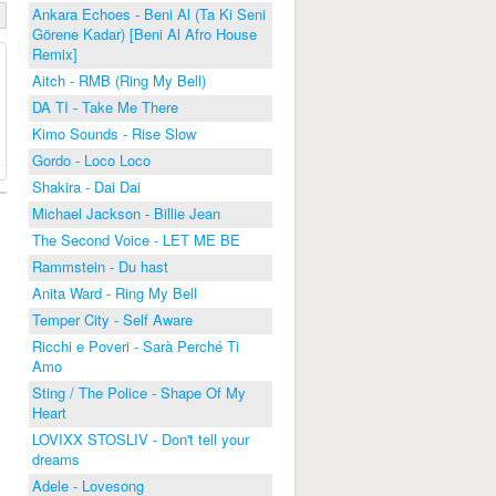
Ankara Echoes - Beni Al (Ta Ki Seni
Görene Kadar) [Beni Al Afro House
Remix]
Aitch - RMB (Ring My Bell)
DA TI - Take Me There
Kimo Sounds - Rise Slow
Gordo - Loco Loco
Shakira - Dai Dai
Michael Jackson - Billie Jean
The Second Voice - LET ME BE
Rammstein - Du hast
Anita Ward - Ring My Bell
Temper City - Self Aware
Ricchi e Poveri - Sarà Perché Ti
Amo
Sting / The Police - Shape Of My
Heart
LOVIXX STOSLIV - Don't tell your
dreams
Adele - Lovesong