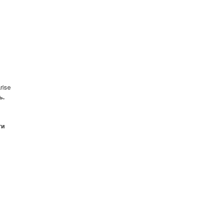
rise
ь.
ти