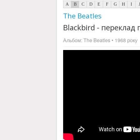
A
B
C
D
E
F
G
H
I
The Beatles
Blackbird - переклад п
Альбом:
The Beatles
• 1968 року