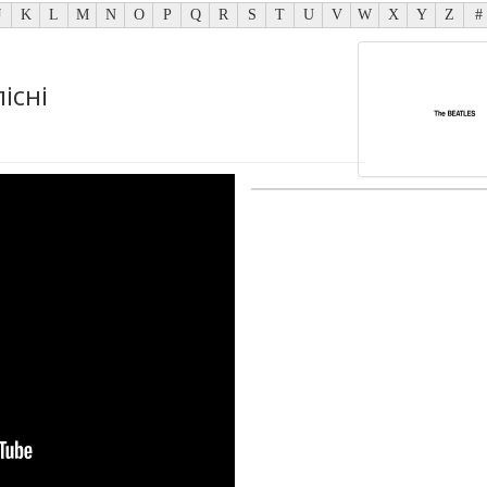
J
K
L
M
N
O
P
Q
R
S
T
U
V
W
X
Y
Z
#
існі