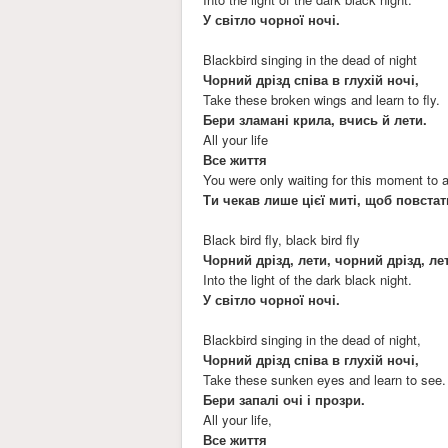
У світло чорної ночі.
Blackbird singing in the dead of night
Чорний дрізд співа в глухій ночі,
Take these broken wings and learn to fly.
Бери зламані крила, вчись й лети.
All your life
Все життя
You were only waiting for this moment to a
Ти чекав лише цієї миті, щоб повстат
Black bird fly, black bird fly
Чорний дрізд, лети, чорний дрізд, ле
Into the light of the dark black night.
У світло чорної ночі.
Blackbird singing in the dead of night,
Чорний дрізд співа в глухій ночі,
Take these sunken eyes and learn to see.
Бери запалі очі і прозри.
All your life,
Все життя