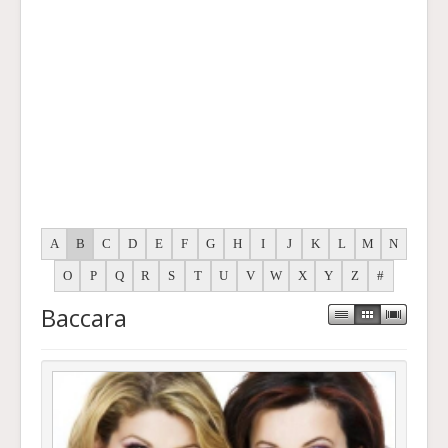
A
B
C
D
E
F
G
H
I
J
K
L
M
N
O
P
Q
R
S
T
U
V
W
X
Y
Z
#
Baccara