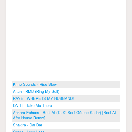
Kimo Sounds - Rise Slow
Aitch - RMB (Ring My Bell)
RAYE - WHERE IS MY HUSBAND!
DA TI - Take Me There
Ankara Echoes - Beni Al (Ta Ki Seni Görene Kadar) [Beni Al
Afro House Remix]
Shakira - Dai Dai
Gordo - Loco Loco