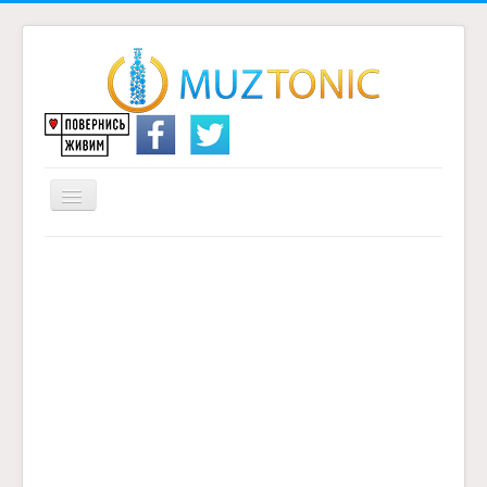
Перемикач
навігації
Головна
Надіслати переклад