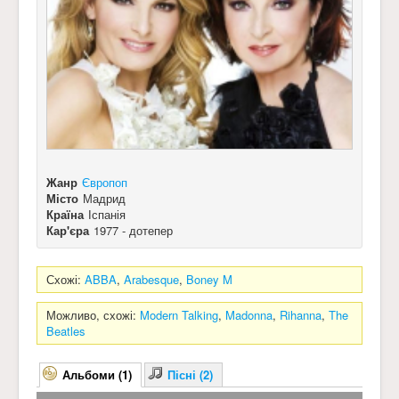
Жанр
Європоп
Місто
Мадрид
Країна
Іспанія
Кар'єра
1977 - дотепер
Схожі:
ABBA
,
Arabesque
,
Boney M
Можливо, схожі:
Modern Talking
,
Madonna
,
Rihanna
,
The
Beatles
Альбоми (1)
Пісні (2)