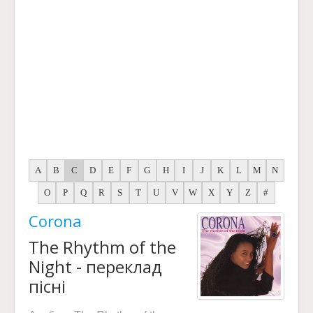
A
B
C
D
E
F
G
H
I
J
K
L
M
N
O
P
Q
R
S
T
U
V
W
X
Y
Z
#
Corona
The Rhythm of the
Night - переклад
пісні