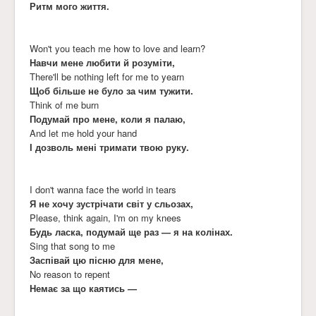
Ритм мого життя.
Won't you teach me how to love and learn?
Навчи мене любити й розуміти,
There'll be nothing left for me to yearn
Щоб більше не було за чим тужити.
Think of me burn
Подумай про мене, коли я палаю,
And let me hold your hand
І дозволь мені тримати твою руку.
I don't wanna face the world in tears
Я не хочу зустрічати світ у сльозах,
Please, think again, I'm on my knees
Будь ласка, подумай ще раз — я на колінах.
Sing that song to me
Заспівай цю пісню для мене,
No reason to repent
Немає за що каятись —