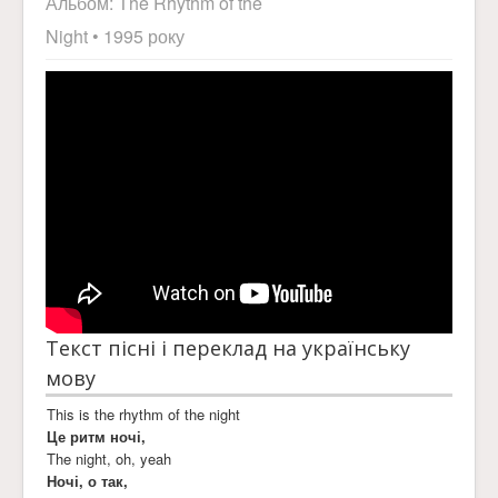
Альбом:
The Rhythm of the
Night
• 1995 року
Текст пісні і переклад на українську
мову
This is the rhythm of the night
Це ритм ночі,
The night, oh, yeah
Ночі, о так,