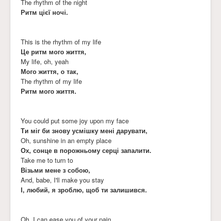
The rhythm of the night
Ритм цієї ночі.
This is the rhythm of my life
Це ритм мого життя,
My life, oh, yeah
Мого життя, о так,
The rhythm of my life
Ритм мого життя.
You could put some joy upon my face
Ти міг би знову усмішку мені дарувати,
Oh, sunshine in an empty place
Ох, сонце в порожньому серці запалити.
Take me to turn to
Візьми мене з собою,
And, babe, I'll make you stay
І, любий, я зроблю, щоб ти залишився.
Oh, I can ease you of your pain