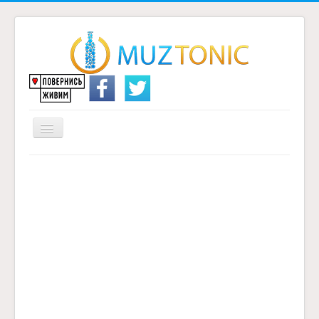
Перемикач
навігації
Головна
Надіслати переклад