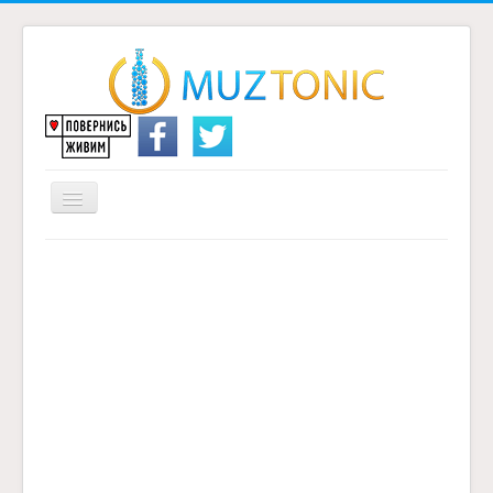
Перемикач
навігації
Головна
Надіслати переклад