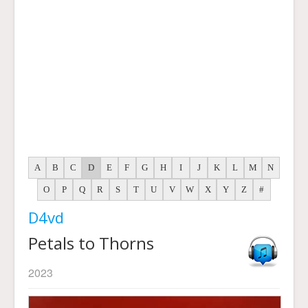
A
B
C
D
E
F
G
H
I
J
K
L
M
N
O
P
Q
R
S
T
U
V
W
X
Y
Z
#
D4vd
Petals to Thorns
2023