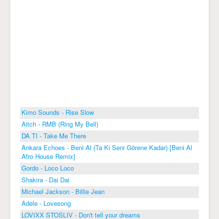
Kimo Sounds - Rise Slow
Aitch - RMB (Ring My Bell)
DA TI - Take Me There
Ankara Echoes - Beni Al (Ta Ki Seni Görene Kadar) [Beni Al
Afro House Remix]
Gordo - Loco Loco
Shakira - Dai Dai
Michael Jackson - Billie Jean
Adele - Lovesong
LOVIXX STOSLIV - Don't tell your dreams