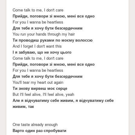
Come talk to me, I don't care
Прийди, поговори зі мною, мені все одно
For you I wanna be heartless
Для тебе я хочу бути безсердечним
You run your hands through my hair
Ти проводиш руками по моєму волоссю
And I forget I don't want this
І я забуваю, що не хочу цього
Come talk to me, I don't care
Прийди, поговори зі мною, мені все одно
For you I wanna be heartless
Для тебе я хочу бути безсердечним
You'll tear my heart out again
Ти знову вирвеш моє серце
But I'll feel alive, I'll feel alive, yeah
Але я відчуватиму себе живим, я відчуватиму себе
живим, так
One taste already enough
Варто один раз спробувати