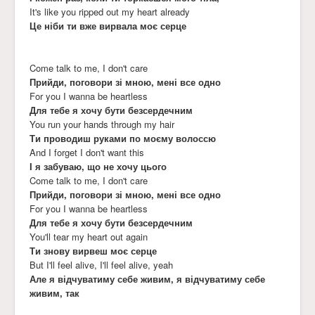
It's like you ripped out my heart already
Це ніби ти вже вирвала моє серце
Come talk to me, I don't care
Прийди, поговори зі мною, мені все одно
For you I wanna be heartless
Для тебе я хочу бути безсердечним
You run your hands through my hair
Ти проводиш руками по моєму волоссю
And I forget I don't want this
І я забуваю, що не хочу цього
Come talk to me, I don't care
Прийди, поговори зі мною, мені все одно
For you I wanna be heartless
Для тебе я хочу бути безсердечним
You'll tear my heart out again
Ти знову вирвеш моє серце
But I'll feel alive, I'll feel alive, yeah
Але я відчуватиму себе живим, я відчуватиму себе
живим, так