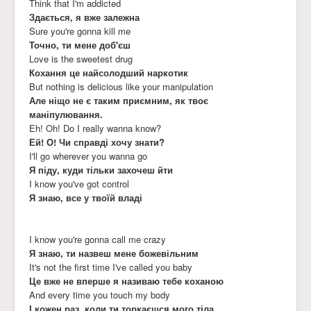
Think that I'm addicted
Здається, я вже залежна
Sure you're gonna kill me
Точно, ти мене доб'єш
Love is the sweetest drug
Кохання це найсолодший наркотик
But nothing is delicious like your manipulation
Але ніщо не є таким приємним, як твоє
маніпулювання.
Eh! Oh! Do I really wanna know?
Ей! О! Чи справді хочу знати?
I'll go wherever you wanna go
Я піду, куди тільки захочеш йти
I know you've got control
Я знаю, все у твоїй владі
I know you're gonna call me crazy
Я знаю, ти назвеш мене божевільним
It's not the first time I've called you baby
Це вже не вперше я називаю тебе коханою
And every time you touch my body
І кожен раз, коли ти торкаєшся мого тіла,