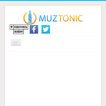
Перемикач
навігації
Головна
Надіслати переклад