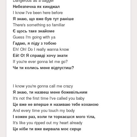
Dangerous as a dagger
Небезпечна як кинджал
I know I've been here before
Я знаю, що вже був тут раніше
There's something so familiar
Є щось таке знайоме
Guess I'm going with ya
Гадаю, я піду з тобою
Eh! Oh! Do I really wanna know
Ей! О! Я справді хочу знати
If you're ever gonna let me go?
Чи ти колись мене відпустиш?
I know you're gonna call me crazy
Я знаю, ти назвеш мене божевільним
It's not the first time I've called you baby
Це вже не вперше я називаю тебе коханою
And every time you touch my body
І кожен раз, коли ти торкаєшся мого тіла,
It's like you ripped out my heart already
Це ніби ти вже вирвала моє серце