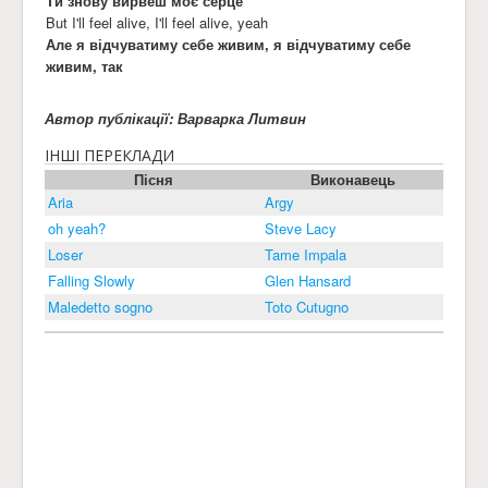
Ти знову вирвеш моє серце
But I'll feel alive, I'll feel alive, yeah
Але я відчуватиму себе живим, я відчуватиму себе
живим, так
Автор публікації: Варварка Литвин
ІНШІ ПЕРЕКЛАДИ
Пісня
Виконавець
Aria
Argy
oh yeah?
Steve Lacy
Loser
Tame Impala
Falling Slowly
Glen Hansard
Maledetto sogno
Toto Cutugno