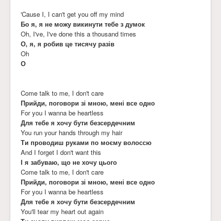
'Cause I, I can't get you off my mind
Бо я, я не можу викинути тебе з думок
Oh, I've, I've done this a thousand times
О, я, я робив це тисячу разів
Oh
О
Come talk to me, I don't care
Прийди, поговори зі мною, мені все одно
For you I wanna be heartless
Для тебе я хочу бути безсердечним
You run your hands through my hair
Ти проводиш руками по моєму волоссю
And I forget I don't want this
І я забуваю, що не хочу цього
Come talk to me, I don't care
Прийди, поговори зі мною, мені все одно
For you I wanna be heartless
Для тебе я хочу бути безсердечним
You'll tear my heart out again