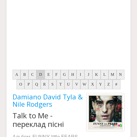
A
B
C
D
E
F
G
H
I
J
K
L
M
N
O
P
Q
R
S
T
U
V
W
X
Y
Z
#
Damiano David Tyla &
Nile Rodgers
Talk to Me -
переклад пісні
Альбом:
FUNNY little FEARS