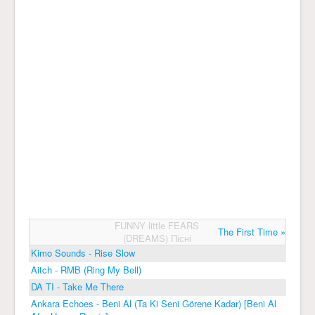
FUNNY little FEARS
The First Time »
(DREAMS) Пісні
Kimo Sounds - Rise Slow
Aitch - RMB (Ring My Bell)
DA TI - Take Me There
Ankara Echoes - Beni Al (Ta Ki Seni Görene Kadar) [Beni Al