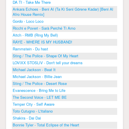
DA TI - Take Me There
Ankara Echoes - Beni Al (Ta Ki Seni Görene Kadar) [Beni Al
Afro House Remix]
Gordo - Loco Loco
Ricchi e Poveri - Sarà Perché Ti Amo
Aitch - RMB (Ring My Bell)
RAYE - WHERE IS MY HUSBAND!
Rammstein - Du hast
Sting / The Police - Shape Of My Heart
LOVIXX STOSLIV - Don't tell your dreams
Michael Jackson - Beat It
Michael Jackson - Billie Jean
Sting / The Police - Desert Rose
Evanescence - Bring Me to Life
The Second Voice - LET ME BE
Temper City - Self Aware
Toto Cutugno - L'italiano
Shakira - Dai Dai
Bonnie Tyler - Total Eclipse of the Heart