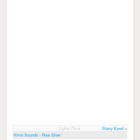
Lights Пісні
Starry Eyed »
Kimo Sounds - Rise Slow