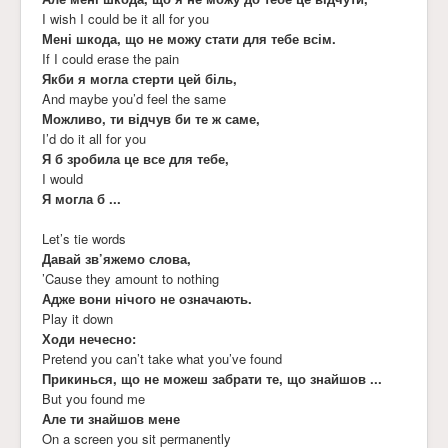
I wish I could be it all for you
Мені шкода, що не можу стати для тебе всім.
If I could erase the pain
Якби я могла стерти цей біль,
And maybe you’d feel the same
Можливо, ти відчув би те ж саме,
I’d do it all for you
Я б зробила це все для тебе,
I would
Я могла б ...
Let’s tie words
Давай зв’яжемо слова,
’Cause they amount to nothing
Адже вони нічого не означають.
Play it down
Ходи нечесно:
Pretend you can’t take what you’ve found
Прикинься, що не можеш забрати те, що знайшов ...
But you found me
Але ти знайшов мене
On a screen you sit permanently