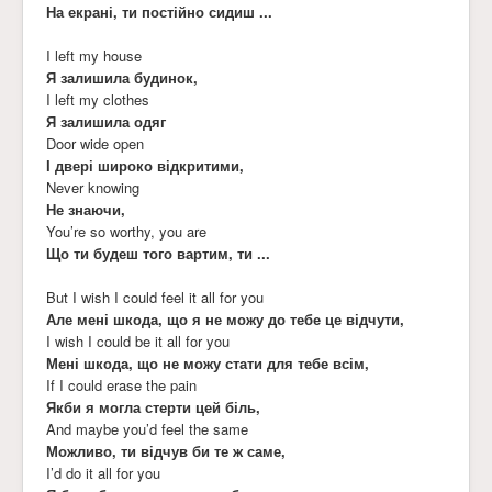
На екрані, ти постійно сидиш ...
I left my house
Я залишила будинок,
I left my clothes
Я залишила одяг
Door wide open
І двері широко відкритими,
Never knowing
Не знаючи,
You’re so worthy, you are
Що ти будеш того вартим, ти ...
But I wish I could feel it all for you
Але мені шкода, що я не можу до тебе це відчути,
I wish I could be it all for you
Мені шкода, що не можу стати для тебе всім,
If I could erase the pain
Якби я могла стерти цей біль,
And maybe you’d feel the same
Можливо, ти відчув би те ж саме,
I’d do it all for you