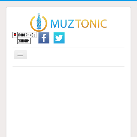
Перемикач
навігації
Головна
Надіслати переклад