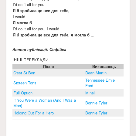
I’d do it all for you
Я б зробила це все для тебе,
I would
Я могла б ...
I’d do it all for you, I would
Я б зробила це все для тебе, я могла б ...
Автор публікації: Софійка
ІНШІ ПЕРЕКЛАДИ
Пісня
Виконавець
C'est Si Bon
Dean Martin
Tennessee Ernie
Sixteen Tons
Ford
Full Option
Minelli
If You Were a Woman (And I Was a
Bonnie Tyler
Man)
Holding Out For a Hero
Bonnie Tyler