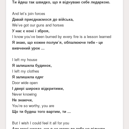
Ти йдеш так швидко, що я відчуваю себе ледаркою.
And let’s join forces
Давай приєднаємося до війська,
We’ve got our guns and horses
У нас є коні і зброя,
I know you’ve been burned by every fire is a lesson learned
Я знаю, що кожне полум’я, обпалююче тебе - це
вивчений урок ...
I left my house
Я залишила будинок,
I left my clothes
Я залишила одяг
Door wide open
І двері широко відкритими,
Never knowing
Не знаючи,
You’re so worthy, you are
Що ти будеш того вартим, ти ...
But I wish I could feel it all for you
Але мені шкода, що я не можу до тебе це відчути,