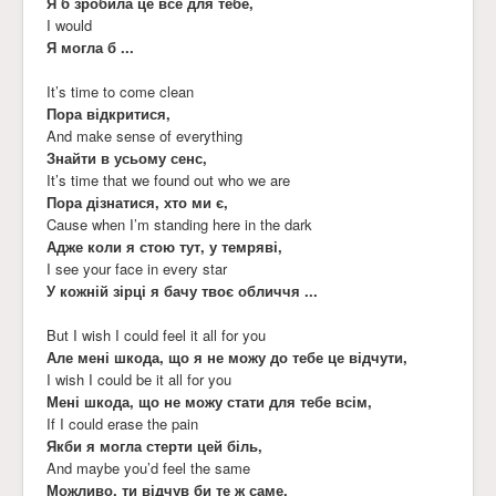
Я б зробила це все для тебе,
I would
Я могла б ...
It’s time to come clean
Пора відкритися,
And make sense of everything
Знайти в усьому сенс,
It’s time that we found out who we are
Пора дізнатися, хто ми є,
Cause when I’m standing here in the dark
Адже коли я стою тут, у темряві,
I see your face in every star
У кожній зірці я бачу твоє обличчя ...
But I wish I could feel it all for you
Але мені шкода, що я не можу до тебе це відчути,
I wish I could be it all for you
Мені шкода, що не можу стати для тебе всім,
If I could erase the pain
Якби я могла стерти цей біль,
And maybe you’d feel the same
Можливо, ти відчув би те ж саме,