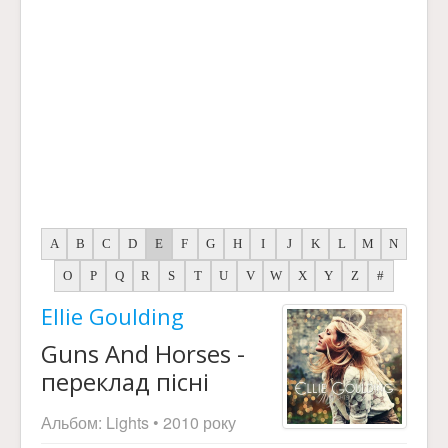
A
B
C
D
E
F
G
H
I
J
K
L
M
N
O
P
Q
R
S
T
U
V
W
X
Y
Z
#
Ellie Goulding
Guns And Horses -
переклад пісні
Альбом:
Lights
• 2010 року