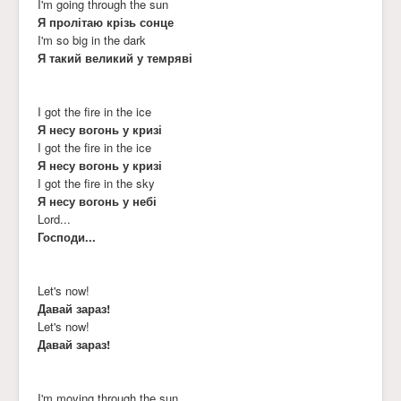
I'm going through the sun
Я пролітаю крізь сонце
I'm so big in the dark
Я такий великий у темряві
I got the fire in the ice
Я несу вогонь у кризі
I got the fire in the ice
Я несу вогонь у кризі
I got the fire in the sky
Я несу вогонь у небі
Lord...
Господи...
Let's now!
Давай зараз!
Let's now!
Давай зараз!
I'm moving through the sun