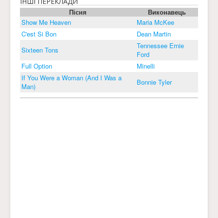
ІНШІ ПЕРЕКЛАДИ
Пісня
Виконавець
Show Me Heaven
Maria McKee
C'est Si Bon
Dean Martin
Tennessee Ernie
Sixteen Tons
Ford
Full Option
Minelli
If You Were a Woman (And I Was a
Bonnie Tyler
Man)