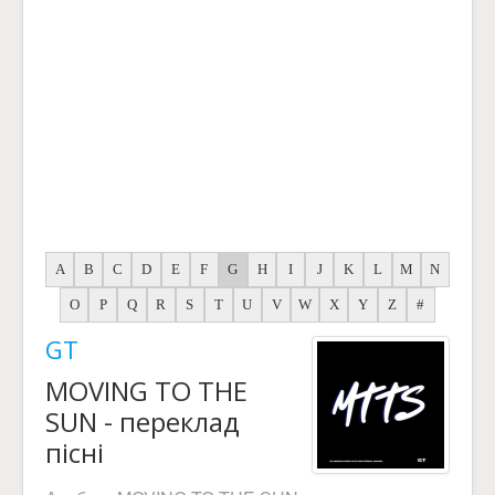
A
B
C
D
E
F
G
H
I
J
K
L
M
N
O
P
Q
R
S
T
U
V
W
X
Y
Z
#
GT
MOVING TO THE
SUN - переклад
пісні