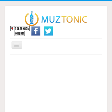
Перемикач
навігації
Головна
Надіслати переклад