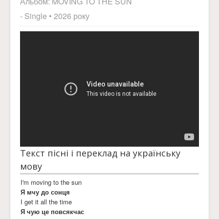
Альбом:
MOVING TO THE SUN
- Single
• 2026 року
Текст пісні і переклад на українську
мову
I'm moving to the sun
Я мчу до сонця
I get it all the time
Я чую це повсякчас