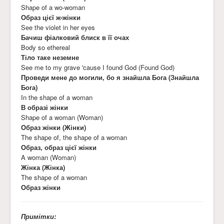
Shape of a wo-woman
Образ цієї ж-жінки
See the violet in her eyes
Бачиш фіалковий блиск в її очах
Body so ethereal
Тіло таке неземне
See me to my grave 'cause I found God (Found God)
Проведи мене до могили, бо я знайшла Бога (Знайшла
Бога)
In the shape of a woman
В образі жінки
Shape of a woman (Woman)
Образ жінки (Жінки)
The shape of, the shape of a woman
Образ, образ цієї жінки
A woman (Woman)
Жінка (Жінка)
The shape of a woman
Образ жінки
Примітки: