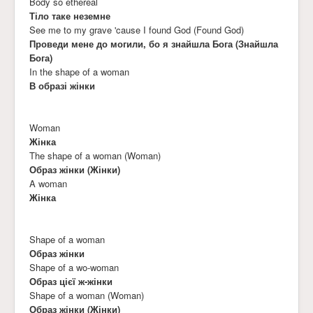
Body so ethereal
Тіло таке неземне
See me to my grave 'cause I found God (Found God)
Проведи мене до могили, бо я знайшла Бога (Знайшла
Бога)
In the shape of a woman
В образі жінки
Woman
Жінка
The shape of a woman (Woman)
Образ жінки (Жінки)
A woman
Жінка
Shape of a woman
Образ жінки
Shape of a wo-woman
Образ цієї ж-жінки
Shape of a woman (Woman)
Образ жінки (Жінки)