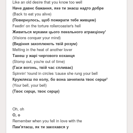
Like an old desire that you know too well
Наче давнє бажання, яке ти знаєш надто добре
(Back to eat you alive)
(Повернулось, щоб пожирати тебе живцем)
Feedin' on the torture rollercoaster's hell
Живиться муками цього пекельного атракціону¹
(Visions conquer your mind)
(Видіння захоплюють твій розум)
Melting in the heat of another lover
Танеш у жарі чергового коханця
(Stomp out, you're out of time)
(Гаси вогонь, твій час спливає)
Spinnin' 'round in circles 'cause she rung your bell
Кружляєш по колу, бо вона зачепила твоє серце²
(Your bell, your bell)
(Твоє серце, твоє серце)
Oh, oh
О, о
Remember when you fell in love with the
Пам'ятаєш, як ти закохався у