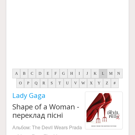
A
B
C
D
E
F
G
H
I
J
K
L
M
N
O
P
Q
R
S
T
U
V
W
X
Y
Z
#
Lady Gaga
Shape of a Woman -
переклад пісні
Альбом:
The Devil Wears Prada