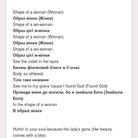
Shape of a woman (Woman)
Образ жінки (Жінки)
Shape of a wo-woman
Образ цієї ж-жінки
Shape of a woman (Woman)
Образ жінки (Жінки)
Shape of a wo-woman
Образ цієї ж-жінки
See the violet in her eyes
Бачиш фіалковий блиск в її очах
Body so ethereal
Тіло таке неземне
See me to my grave 'cause I found God (Found God)
Проведи мене до могили, бо я знайшла Бога (Знайшла
Бога)
In the shape of a woman
В образі жінки
Hurtin' in your soul because the lady's gone (Her beauty
comes with a bite)