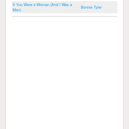
If You Were a Woman (And I Was a
Bonnie Tyler
Man)