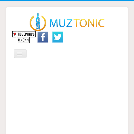
Перемикач
навігації
Головна
Надіслати переклад