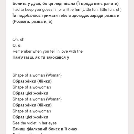
Болить у душі, бо ця леді пішла (Її врода вміє ранити)
Had to keep you guessin' for a little fun (Little fun, little fun, oh)
Їй подобалось тримати тебе в здогадах заради розваги
(Розваги, розваги, о)
Oh, oh
О, о
Remember when you fell in love with the
Пам'ятаєш, як ти закохався у
Shape of a woman (Woman)
Образ жінки (Жінки)
Shape of a wo-woman
Образ цієї ж-жінки
Shape of a woman (Woman)
Образ жінки (Жінки)
Shape of a wo-woman
Образ цієї ж-жінки
See the violet in her eyes
Бачиш фіалковий блиск в її очах