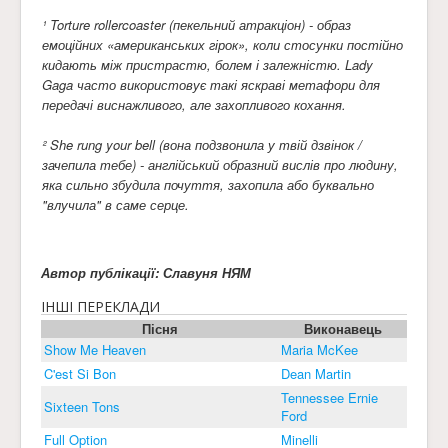
¹ Torture rollercoaster (пекельний атракціон) - образ
емоційних «американських гірок», коли стосунки постійно
кидають між пристрастю, болем і залежністю. Lady
Gaga часто використовує такі яскраві метафори для
передачі виснажливого, але захопливого кохання.
² She rung your bell (вона подзвонила у твій дзвінок /
зачепила тебе) - англійський образний вислів про людину,
яка сильно збудила почуття, захопила або буквально
"влучила" в саме серце.
Автор публікації: Славуня НЯМ
ІНШІ ПЕРЕКЛАДИ
Пісня
Виконавець
Show Me Heaven
Maria McKee
C'est Si Bon
Dean Martin
Tennessee Ernie
Sixteen Tons
Ford
Full Option
Minelli