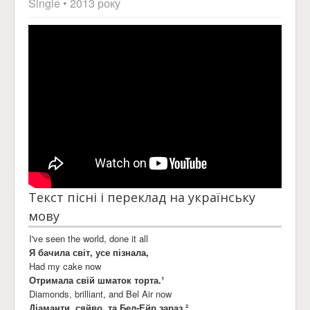
Single
• 2013 року
Текст пісні і переклад на українську
мову
I've seen the world, done it all
Я бачила світ, усе пізнала,
Had my cake now
Отримала свій шматок торта.¹
Diamonds, brilliant, and Bel Air now
Діаманти, сяйво, та Бел-Ейр зараз.²