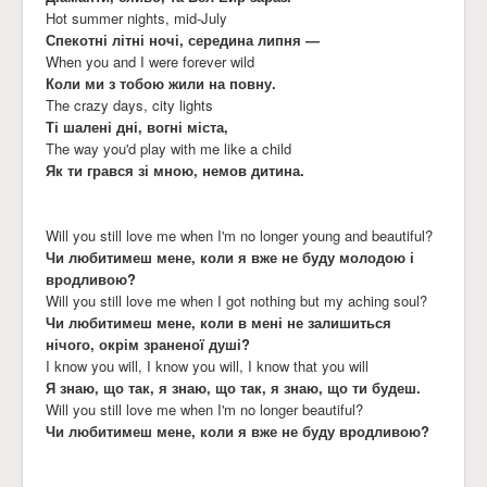
Hot summer nights, mid-July
Спекотні літні ночі, середина липня —
When you and I were forever wild
Коли ми з тобою жили на повну.
The crazy days, city lights
Ті шалені дні, вогні міста,
The way you'd play with me like a child
Як ти грався зі мною, немов дитина.
Will you still love me when I'm no longer young and beautiful?
Чи любитимеш мене, коли я вже не буду молодою і
вродливою?
Will you still love me when I got nothing but my aching soul?
Чи любитимеш мене, коли в мені не залишиться
нічого, окрім зраненої душі?
I know you will, I know you will, I know that you will
Я знаю, що так, я знаю, що так, я знаю, що ти будеш.
Will you still love me when I'm no longer beautiful?
Чи любитимеш мене, коли я вже не буду вродливою?