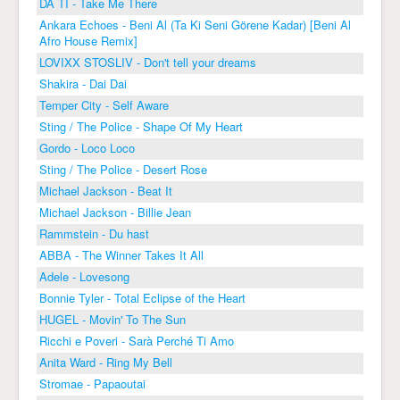
DA TI - Take Me There
Ankara Echoes - Beni Al (Ta Ki Seni Görene Kadar) [Beni Al
Afro House Remix]
LOVIXX STOSLIV - Don't tell your dreams
Shakira - Dai Dai
Temper City - Self Aware
Sting / The Police - Shape Of My Heart
Gordo - Loco Loco
Sting / The Police - Desert Rose
Michael Jackson - Beat It
Michael Jackson - Billie Jean
Rammstein - Du hast
ABBA - The Winner Takes It All
Adele - Lovesong
Bonnie Tyler - Total Eclipse of the Heart
HUGEL - Movin' To The Sun
Ricchi e Poveri - Sarà Perché Ti Amo
Anita Ward - Ring My Bell
Stromae - Papaoutai