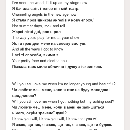
I've seen the world, lit it up as my stage now
Я бачила світ, і тепер він мій театр.
Channeling angels in the new age now
Я стала провідником ангелів у нову епоху.³
Hot summer days, rock and roll
Жаркі літні дні, рок-н-рол
The way you'd play for me at your show
Як ти грав для мене на своєму виступі,
And all the ways I got to know
І всі ті способи, якими я
Your pretty face and electric soul
Пізнала твоє миле обличчя і душу з іскринкою.
Will you still love me when I'm no longer young and beautiful?
Чи любитимеш мене, коли я вже не буду молодою і
вродливою?
Will you still love me when I got nothing but my aching soul?
Чи любитимеш мене, коли в мені не залишиться
нічого, окрім зраненої душі?
I know you will, I know you will, I know that you will
Я знаю, що так, я знаю, що так, я знаю, що ти будеш.