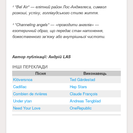
² "Bel Air" — елітний район Лос-Анджелеса, символ
розкоші, успіху, голлівудського стилю життя.
³ "Channeling angels" — «проводити ангелів» —
езотеричний образ, що передає стан натхнення,
божественного зв’язку або внутрішньої чистоти.
Автор публікації: Андрій LAS
ІНШІ ПЕРЕКЛАДИ
Пісня
Виконавець
Klöversnoa
Ted Gärdestad
Cadillac
Hep Stars
Combien de rivières
Claude François
Under ytan
Andreas Tengblad
Need Your Love
OneRepublic