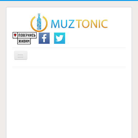
Перемикач
навігації
Головна
Надіслати переклад