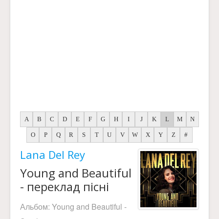
A
B
C
D
E
F
G
H
I
J
K
L
M
N
O
P
Q
R
S
T
U
V
W
X
Y
Z
#
Lana Del Rey
Young and Beautiful
- переклад пісні
Альбом:
Young and Beautiful -