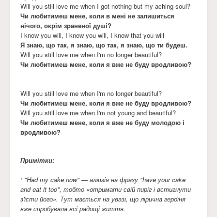
Will you still love me when I got nothing but my aching soul?
Чи любитимеш мене, коли в мені не залишиться
нічого, окрім зраненої душі?
I know you will, I know you will, I know that you will
Я знаю, що так, я знаю, що так, я знаю, що ти будеш.
Will you still love me when I'm no longer beautiful?
Чи любитимеш мене, коли я вже не буду вродливою?
Will you still love me when I'm no longer beautiful?
Чи любитимеш мене, коли я вже не буду вродливою?
Will you still love me when I'm not young and beautiful?
Чи любитимеш мене, коли я вже не буду молодою і
вродливою?
Примітки:
¹ "Had my cake now" — алюзія на фразу "have your cake
and eat it too", тобто «отримати свій пиріг і встигнути
з'їсти його». Тут мається на увазі, що лірична героїня
вже спробувала всі радощі життя.