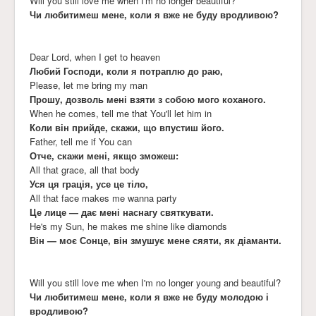
Will you still love me when I'm no longer beautiful?
Чи любитимеш мене, коли я вже не буду вродливою?
Dear Lord, when I get to heaven
Любий Господи, коли я потраплю до раю,
Please, let me bring my man
Прошу, дозволь мені взяти з собою мого коханого.
When he comes, tell me that You'll let him in
Коли він прийде, скажи, що впустиш його.
Father, tell me if You can
Отче, скажи мені, якщо зможеш:
All that grace, all that body
Уся ця грація, усе це тіло,
All that face makes me wanna party
Це лице — дає мені наснагу святкувати.
He's my Sun, he makes me shine like diamonds
Він — моє Сонце, він змушує мене сяяти, як діаманти.
Will you still love me when I'm no longer young and beautiful?
Чи любитимеш мене, коли я вже не буду молодою і
вродливою?