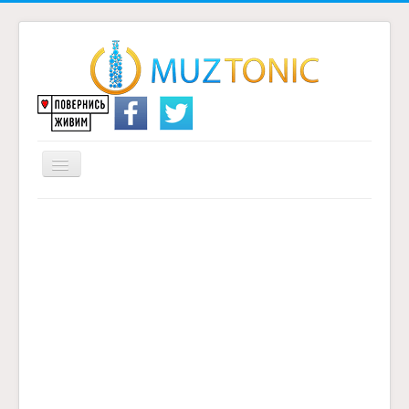
Перемикач
навігації
Головна
Надіслати переклад