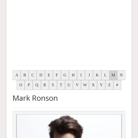
A
B
C
D
E
F
G
H
I
J
K
L
M
N
O
P
Q
R
S
T
U
V
W
X
Y
Z
#
Mark Ronson