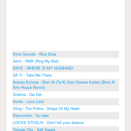
Kimo Sounds - Rise Slow
Aitch - RMB (Ring My Bell)
RAYE - WHERE IS MY HUSBAND!
DA TI - Take Me There
Ankara Echoes - Beni Al (Ta Ki Seni Görene Kadar) [Beni Al
Afro House Remix]
Shakira - Dai Dai
Gordo - Loco Loco
Sting / The Police - Shape Of My Heart
Rammstein - Du hast
LOVIXX STOSLIV - Don't tell your dreams
Temper City - Self Aware