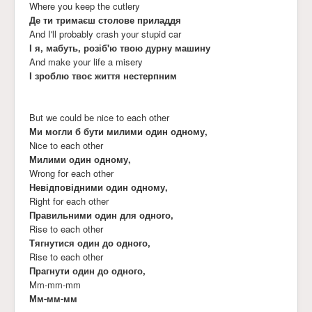
Where you keep the cutlery
Де ти тримаєш столове приладдя
And I'll probably crash your stupid car
І я, мабуть, розіб'ю твою дурну машину
And make your life a misery
І зроблю твоє життя нестерпним
But we could be nice to each other
Ми могли б бути милими один одному,
Nice to each other
Милими один одному,
Wrong for each other
Невідповідними один одному,
Right for each other
Правильними один для одного,
Rise to each other
Тягнутися один до одного,
Rise to each other
Прагнути один до одного,
Mm-mm-mm
Мм-мм-мм