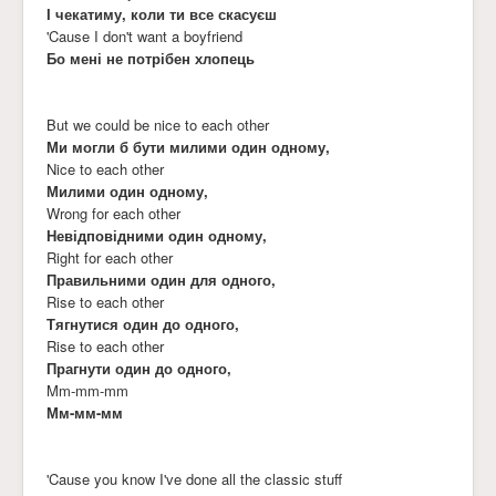
І чекатиму, коли ти все скасуєш
'Cause I don't want a boyfriend
Бо мені не потрібен хлопець
But we could be nice to each other
Ми могли б бути милими один одному,
Nice to each other
Милими один одному,
Wrong for each other
Невідповідними один одному,
Right for each other
Правильними один для одного,
Rise to each other
Тягнутися один до одного,
Rise to each other
Прагнути один до одного,
Mm-mm-mm
Мм-мм-мм
'Cause you know I've done all the classic stuff