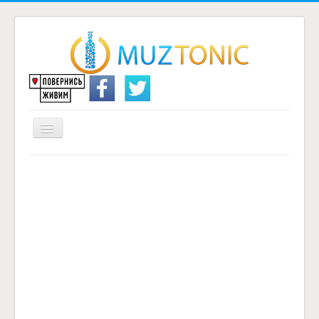
Перемикач
навігації
Головна
Надіслати переклад