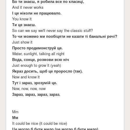
Бо ти знаєш, я робила все по класиці,
And it never works
І це ніколи не працювало.
You know it
Ти це знаєш.
So can we say we'll never say the classic stuff?
То чи можемо ми пообіцяти не казати ті банальні речі?
Just show it
Просто продемонструй це.
Water, sunlight, talking all night
Вода, сонце, розмови всю ніч
Just enough to grow it (yeah)
Якраз досить, щоб це проросло (так).
Now and know it
Тут і зараз, зрозумій це.
Now, now, now, now
Зараз, зараз, зараз, зараз.
Mm
Мм
It could be nice (it could be nice)
Це могло б бути мило (це могло б бути мило)