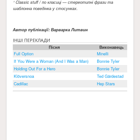
¹ Classic stuff / по класиці — стереотипні фрази та
шаблонна поведінка у стосунках.
Автор публікації: Варварка Литвин
ІНШІ ПЕРЕКЛАДИ
Пісня
Виконавець
Full Option
Minelli
If You Were a Woman (And I Was a Man)
Bonnie Tyler
Holding Out For a Hero
Bonnie Tyler
Klöversnoa
Ted Gärdestad
Cadillac
Hep Stars