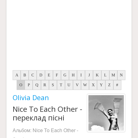
A
B
C
D
E
F
G
H
I
J
K
L
M
N
O
P
Q
R
S
T
U
V
W
X
Y
Z
#
Olivia Dean
Nice To Each Other -
переклад пісні
Альбом:
Nice To Each Other -