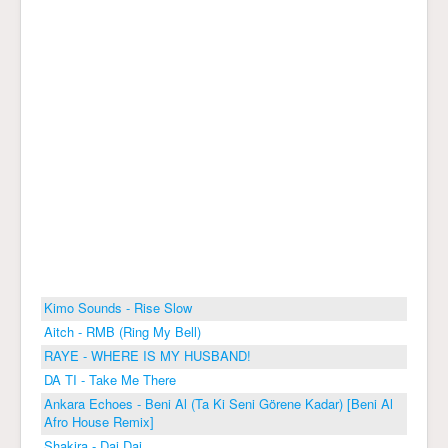
Kimo Sounds - Rise Slow
Aitch - RMB (Ring My Bell)
RAYE - WHERE IS MY HUSBAND!
DA TI - Take Me There
Ankara Echoes - Beni Al (Ta Ki Seni Görene Kadar) [Beni Al
Afro House Remix]
Shakira - Dai Dai