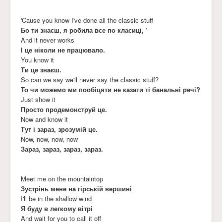
'Cause you know I've done all the classic stuff
Бо ти знаєш, я робила все по класиці, ¹
And it never works
І це ніколи не працювало.
You know it
Ти це знаєш.
So can we say we'll never say the classic stuff?
То чи можемо ми пообіцяти не казати ті банальні речі?
Just show it
Просто продемонструй це.
Now and know it
Тут і зараз, зрозумій це.
Now, now, now, now
Зараз, зараз, зараз, зараз.
Meet me on the mountaintop
Зустрінь мене на гірській вершині
I'll be in the shallow wind
Я буду в легкому вітрі
And wait for you to call it off