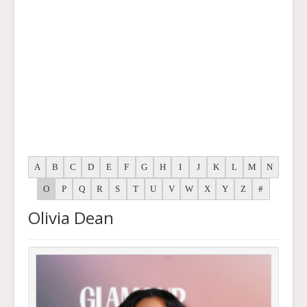
A
B
C
D
E
F
G
H
I
J
K
L
M
N
O
P
Q
R
S
T
U
V
W
X
Y
Z
#
Olivia Dean