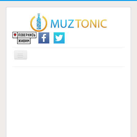
Перемикач
навігації
Головна
Надіслати переклад