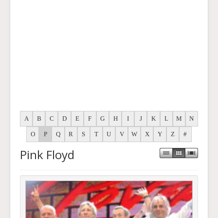
A
B
C
D
E
F
G
H
I
J
K
L
M
N
O
P
Q
R
S
T
U
V
W
X
Y
Z
#
Pink Floyd