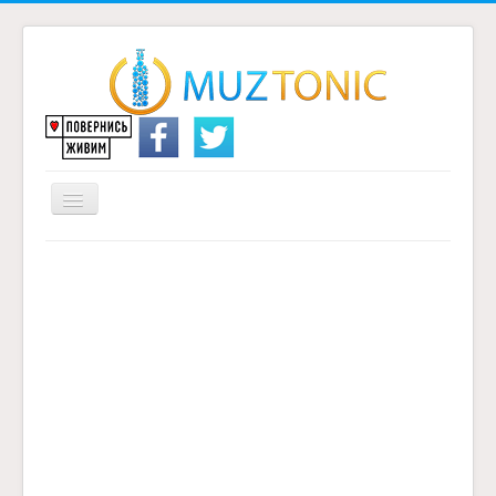
Перемикач
навігації
Головна
Надіслати переклад