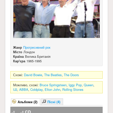
Жанр
Прогресивний рок
Місто
Лондон
Країна
Велика Британія
Кар'єра
1965-1995
Схожі:
David Bowie
,
The Beatles
,
The Doors
Можливо, схожі:
Bruce Springsteen
,
Iggy Pop
,
Queen
,
U2
,
ABBA
,
Coldplay
,
Elton John
,
Rolling Stones
Альбоми (2)
Пісні (4)
CD