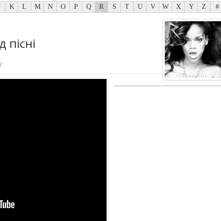
J
K
L
M
N
O
P
Q
R
S
T
U
V
W
X
Y
Z
#
д пісні
у