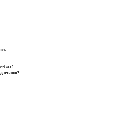
ся.
rned out?
 дівчинка?