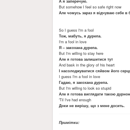
А я заперечую.
But somehow I feel so safe right now
Але чомусь зараз я відчуваю себе в б
So I guess I'm a fool
Тож, мабуть, я дурепа.
I'm a fool in love
Я – закохана дурепа.
But I'm willing to stay here
Але я готова залишитися тут
And bask in the glory of his heart
І насолоджуватися сяйвом його серц
I guess I'm a fool in love
Гадаю, я закохана дурепа.
But I'm willing to look so stupid
Але я готова виглядати такою дурно
'Til I've had enough
Доки не вирішу, що з мене досить.
Примітки: