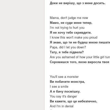
Доки не вирішу, що з мене досить.
Mama, don't judge me now
Мамо, не суди мене тепер,
I'm not trying to hurt you
Я не хочу тебе скривдити.
I know this won't make you proud
Я знаю, що ти не будеш мною пишати
Papa, did I let you down?
Тату, я тебе підвела?
Are you ashamed of how your little girl tu
Соромишся того, якою виросла твоя
You'll see a monster
Ви побачите монстра,
I see a smile
А я бачу посмішку.
You say it's danger
Ви кажете, що це небезпечно,
And I'm in denial