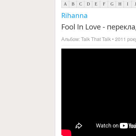
A
B
C
D
E
F
G
H
I
Rihanna
Fool In Love - перекла
Альбом:
Talk That Talk
• 2011 рок