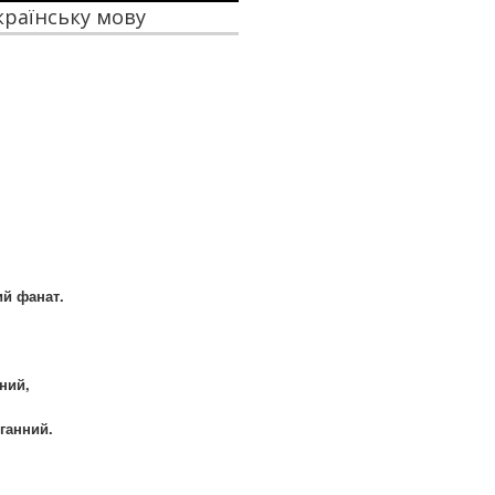
українську мову
ий фанат.
ьний,
оганний.