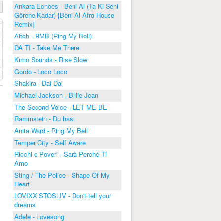
Ankara Echoes - Beni Al (Ta Ki Seni
Görene Kadar) [Beni Al Afro House
Remix]
Aitch - RMB (Ring My Bell)
DA TI - Take Me There
Kimo Sounds - Rise Slow
Gordo - Loco Loco
Shakira - Dai Dai
Michael Jackson - Billie Jean
The Second Voice - LET ME BE
Rammstein - Du hast
Anita Ward - Ring My Bell
Temper City - Self Aware
Ricchi e Poveri - Sarà Perché Ti
Amo
Sting / The Police - Shape Of My
Heart
LOVIXX STOSLIV - Don't tell your
dreams
Adele - Lovesong