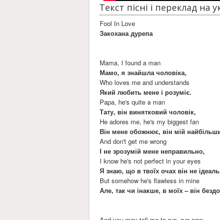
Текст пісні і переклад на 
Fool In Love
Закохана дурепа
Mama, I found a man
Мамо, я знайшла чоловіка,
Who loves me and understands
Який любить мене і розуміє.
Papa, he's quite a man
Тату, він винятковий чоловік,
He adores me, he's my biggest fan
Він мене обожнює, він мій найбільш
And don't get me wrong
І не зрозумій мене неправильно,
I know he's not perfect in your eyes
Я знаю, що в твоїх очах він не ідеал
But somehow he's flawless in mine
Але, так чи інакше, в моїх – він безд
And you may tell me to run, run now