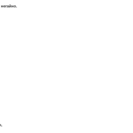
и негайно.
ю,