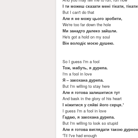
І ти можеш сказати мені тікати, тікат
But I can't do that
Але я не можу цього зробити,
We're too far down the hole
Ми занадто далеко зайшли.
He's got a hold on my soul
Він володіє моєю душею.
So I guess I'm a fool
Тож, мабуть, я дурепа.
I'm a fool in love
Я – закохана дурепа.
But I'm willing to stay here
Але я готова залишитися тут
And bask in the glory of his heart
І ніжитися у сяйві його серця.¹
I guess I'm a fool in love
Гадаю, я закохана дурепа.
But I'm willing to look so stupid
Але я готова виглядати такою дурно
'Til I've had enough