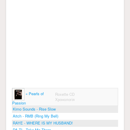
« Pearls of
Roxette CD
Хронологія
Passion
Kimo Sounds - Rise Slow
Aitch - RMB (Ring My Bell)
RAYE - WHERE IS MY HUSBAND!
DA TI - Take Me There