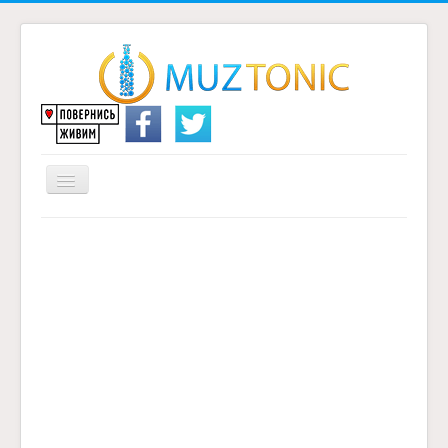
Перемикач
навігації
Головна
Надіслати переклад