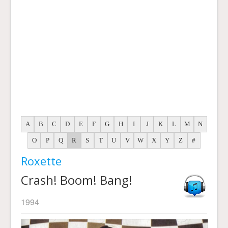
A
B
C
D
E
F
G
H
I
J
K
L
M
N
O
P
Q
R
S
T
U
V
W
X
Y
Z
#
Roxette
Crash! Boom! Bang!
1994