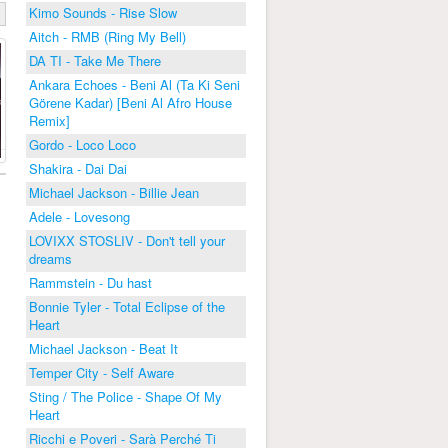
Kimo Sounds - Rise Slow
Aitch - RMB (Ring My Bell)
DA TI - Take Me There
Ankara Echoes - Beni Al (Ta Ki Seni
Görene Kadar) [Beni Al Afro House
Remix]
Gordo - Loco Loco
Shakira - Dai Dai
Michael Jackson - Billie Jean
Adele - Lovesong
LOVIXX STOSLIV - Don't tell your
dreams
Rammstein - Du hast
Bonnie Tyler - Total Eclipse of the
Heart
Michael Jackson - Beat It
Temper City - Self Aware
Sting / The Police - Shape Of My
Heart
Ricchi e Poveri - Sarà Perché Ti