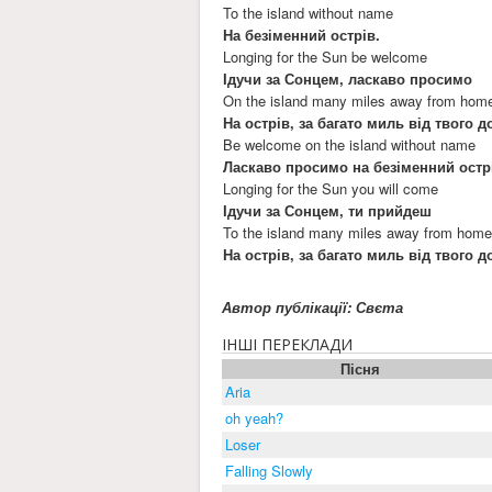
To the island without name
На безіменний острів.
Longing for the Sun be welcome
Ідучи за Сонцем, ласкаво просимо
On the island many miles away from hom
На острів, за багато миль від твого до
Be welcome on the island without name
Ласкаво просимо на безіменний остр
Longing for the Sun you will come
Ідучи за Сонцем, ти прийдеш
To the island many miles away from hom
На острів, за багато миль від твого до
Автор публікації: Свєта
ІНШІ ПЕРЕКЛАДИ
Пісня
Aria
oh yeah?
Loser
Falling Slowly