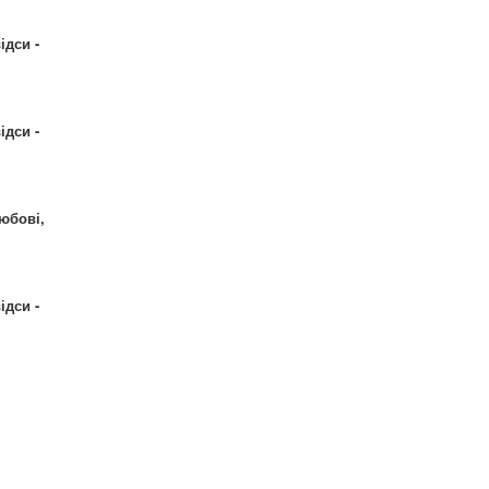
ідси -
ідси -
юбові,
ідси -