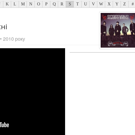
J
K
L
M
N
O
P
Q
R
S
T
U
V
W
X
Y
Z
#
сні
• 2010 року