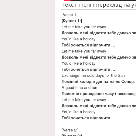
Текст пісні і переклад на 
[Verse 1:]
[Куплет 1:]
Let me take you far away
Дозволь мені відвезти тебе далеко зв
You’d like a holiday
Тобі хочеться відпочити ...
Let me take you far away
Дозволь мені відвезти тебе далеко зв
You’d like a holiday
Тобі хочеться відпочити ...
Exchange the cold days for the Sun
Поміняй холодні дні на тепле Сонце,
A good time and fun
Приємне проведення часу і веселощі
Let me take you far away
Дозволь мені відвезти тебе далеко зв
You’d like a holiday
Тобі хочеться відпочити ...
[Verse 2:]
[Куплет 2:]