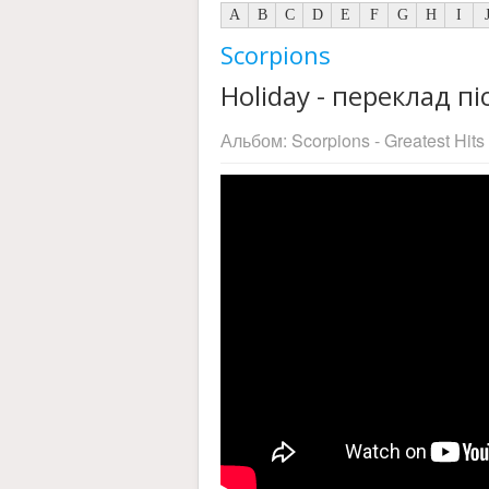
A
B
C
D
E
F
G
H
I
Scorpions
Holiday - переклад пі
Альбом:
Scorpions - Greatest Hits