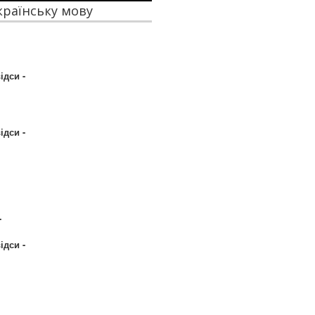
українську мову
ідси -
ідси -
.
ідси -