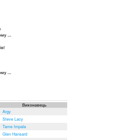
e
му ...
ів!
e
му ...
Виконавець
Argy
Steve Lacy
Tame Impala
Glen Hansard