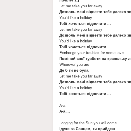
Let me take you far away
Дозволь мені відвезти тебе далеко зв
You’d like a holiday
Тобі хочеться відпочити ...
Let me take you far away
Дозволь мені відвезти тебе далеко зв
You’d like a holiday
Тобі хочеться відпочити ...
Exchange your troubles for some love
Поміняй свої турботи на крапельку л
Wherever you are
Де б ти не була.
Let me take you far away
Дозволь мені відвезти тебе далеко зв
You’d like a holiday
Тобі хочеться відпочити ...
А-а
А-а ...
Longing for the Sun you will come
Ідучи за Сонцем, ти прийдеш