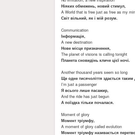
Ніяких обмежень, новий стимул,
A World that is free just as free as my mi
Світ вільний, як і мій розум.
Communication
Інформація,
A new destination
Нове місце призначення,
The planet of visions is calling tonight
Планета сновидінь кличе цієї ночі.
Another thousand years seem so long
Ще одне тисячоліття здається таким
I’m just a passenger
Я всього лише пасажир,
And the ride has just begun
А поїздка тільки почалася.
Moment of glory
Момент тріумфу,
A moment of glory called evolution
Момент тріумфу називається перетв