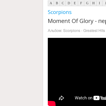
A
B
C
D
E
F
G
H
I
Scorpions
Moment Of Glory - пе
Альбом:
Scorpions - Greatest Hits