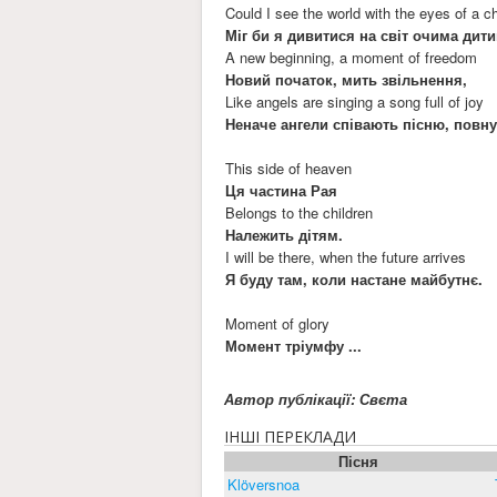
Could I see the world with the eyes of a ch
Міг би я дивитися на світ очима дит
A new beginning, a moment of freedom
Новий початок, мить звільнення,
Like angels are singing a song full of joy
Неначе ангели співають пісню, повну
This side of heaven
Ця частина Рая
Belongs to the children
Належить дітям.
I will be there, when the future arrives
Я буду там, коли настане майбутнє.
Moment of glory
Момент тріумфу ...
Автор публікації: Свєта
ІНШІ ПЕРЕКЛАДИ
Пісня
Klöversnoa