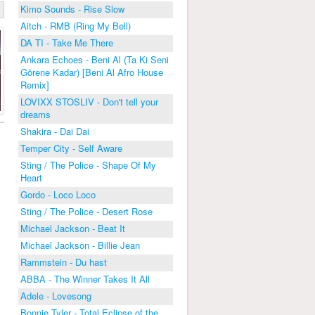
Kimo Sounds - Rise Slow
Aitch - RMB (Ring My Bell)
DA TI - Take Me There
Ankara Echoes - Beni Al (Ta Ki Seni
Görene Kadar) [Beni Al Afro House
Remix]
LOVIXX STOSLIV - Don't tell your
dreams
Shakira - Dai Dai
Temper City - Self Aware
Sting / The Police - Shape Of My
Heart
Gordo - Loco Loco
Sting / The Police - Desert Rose
Michael Jackson - Beat It
Michael Jackson - Billie Jean
Rammstein - Du hast
ABBA - The Winner Takes It All
Adele - Lovesong
Bonnie Tyler - Total Eclipse of the