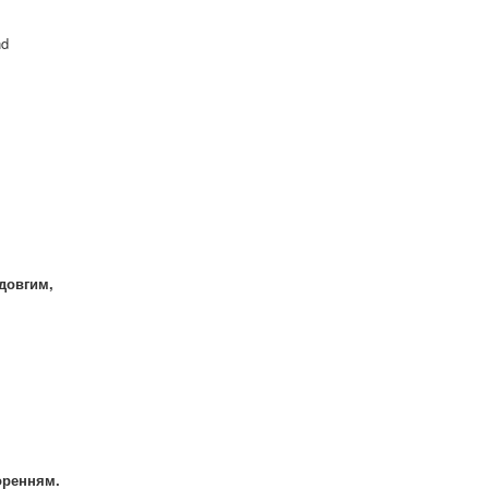
nd
 довгим,
оренням.