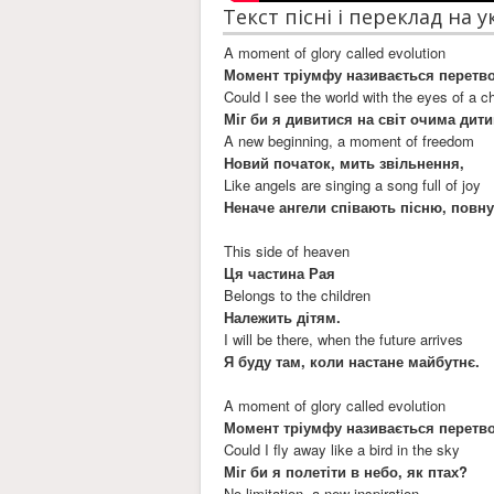
Текст пісні і переклад на 
A moment of glory called evolution
Момент тріумфу називається перетв
Could I see the world with the eyes of a ch
Міг би я дивитися на світ очима дит
A new beginning, a moment of freedom
Новий початок, мить звільнення,
Like angels are singing a song full of joy
Неначе ангели співають пісню, повну
This side of heaven
Ця частина Рая
Belongs to the children
Належить дітям.
I will be there, when the future arrives
Я буду там, коли настане майбутнє.
A moment of glory called evolution
Момент тріумфу називається перетв
Could I fly away like a bird in the sky
Міг би я полетіти в небо, як птах?
No limitation, a new inspiration