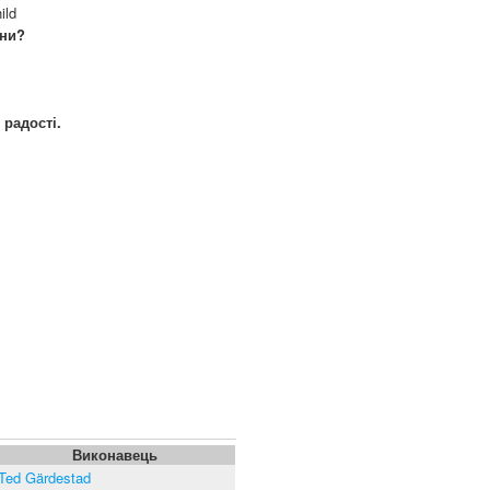
ild
ини?
 радості.
Виконавець
Ted Gärdestad