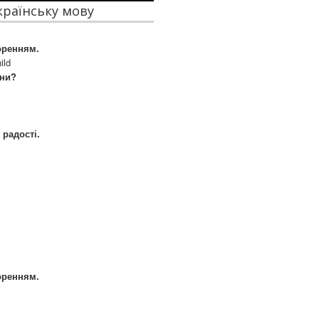
українську мову
оренням.
ild
ини?
 радості.
оренням.