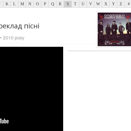
J
K
L
M
N
O
P
Q
R
S
T
U
V
W
X
Y
Z
#
реклад пісні
• 2010 року