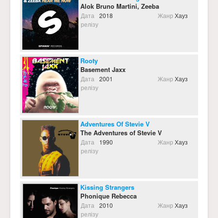
Alok Bruno Martini, Zeeba
Дата
2018
Жанр
Хауз
релізу
Rooty
Basement Jaxx
Дата
2001
Жанр
Хауз
релізу
Adventures Of Stevie V
The Adventures of Stevie V
Дата
1990
Жанр
Хауз
релізу
Kissing Strangers
Phonique Rebecca
Дата
2010
Жанр
Хауз
релізу