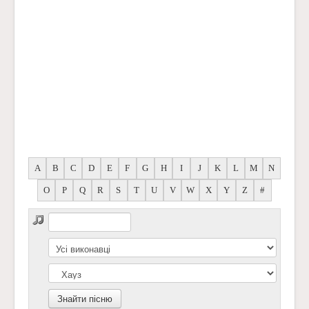
A
B
C
D
E
F
G
H
I
J
K
L
M
N
O
P
Q
R
S
T
U
V
W
X
Y
Z
#