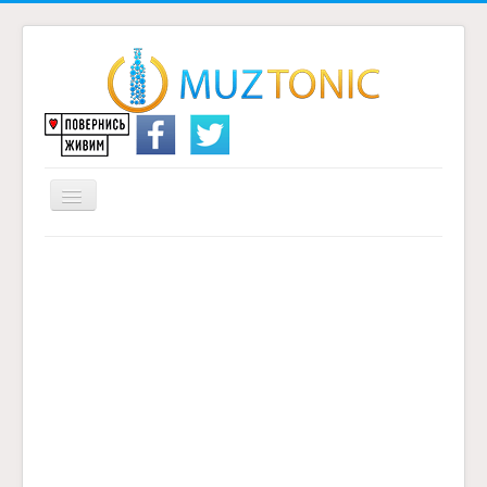
Перемикач
навігації
Головна
Надіслати переклад