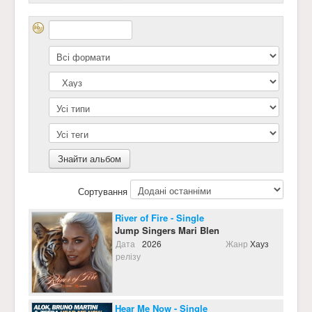
Сортування
River of Fire - Single
Jump Singers Mari Blen
Дата
2026
Жанр
Хауз
релізу
Hear Me Now - Single