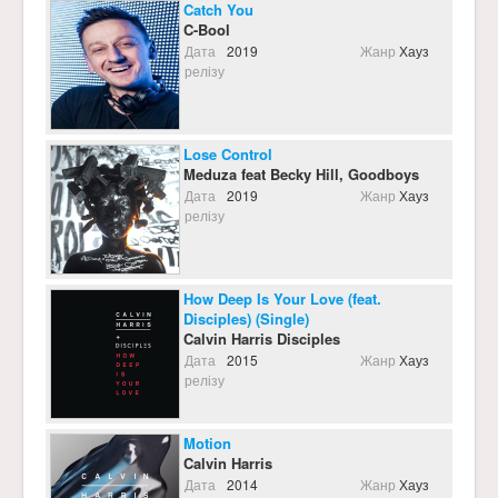
Catch You
C-Bool
Дата
2019
Жанр
Хауз
релізу
Lose Control
Meduza feat Becky Hill, Goodboys
Дата
2019
Жанр
Хауз
релізу
How Deep Is Your Love (feat.
Disciples) (Single)
Calvin Harris Disciples
Дата
2015
Жанр
Хауз
релізу
Motion
Calvin Harris
Дата
2014
Жанр
Хауз