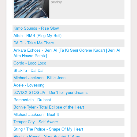
релізу
Kimo Sounds - Rise Slow
Aitch - RMB (Ring My Bell)
DA TI - Take Me There
Ankara Echoes - Beni Al (Ta Ki Seni Görene Kadar) [Beni Al
Afro House Remix]
Gordo - Loco Loco
Shakira - Dai Dai
Michael Jackson - Billie Jean
Adele - Lovesong
LOVIXX STOSLIV - Don't tell your dreams
Rammstein - Du hast
Bonnie Tyler - Total Eclipse of the Heart
Michael Jackson - Beat It
Temper City - Self Aware
Sting / The Police - Shape Of My Heart
Ricchi e Poveri - Sarà Perché Ti Amo