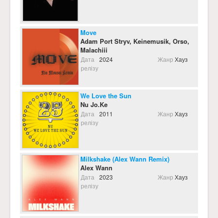
Move
Adam Port Stryv, Keinemusik, Orso,
Malachiii
Дата
2024
Жанр
Хауз
релізу
We Love the Sun
Nu Jo.Ke
Дата
2011
Жанр
Хауз
релізу
Milkshake (Alex Wann Remix)
Alex Wann
Дата
2023
Жанр
Хауз
релізу