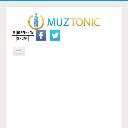
Перемикач
навігації
Головна
Надіслати переклад