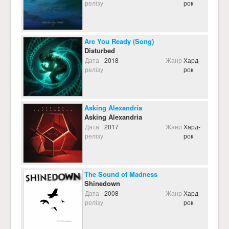
релізу
рок
Are You Ready (Song)
Disturbed
Дата
2018
Жанр
Хард-
релізу
рок
Asking Alexandria
Asking Alexandria
Дата
2017
Жанр
Хард-
релізу
рок
The Sound of Madness
Shinedown
Дата
2008
Жанр
Хард-
релізу
рок