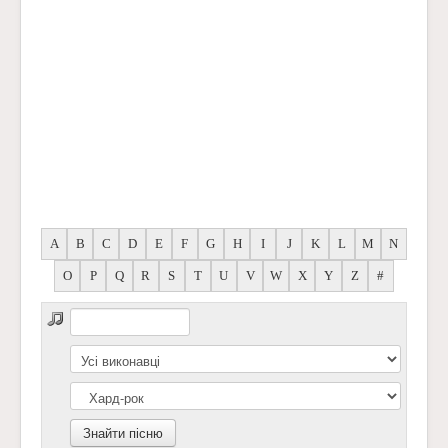
A
B
C
D
E
F
G
H
I
J
K
L
M
N
O
P
Q
R
S
T
U
V
W
X
Y
Z
#