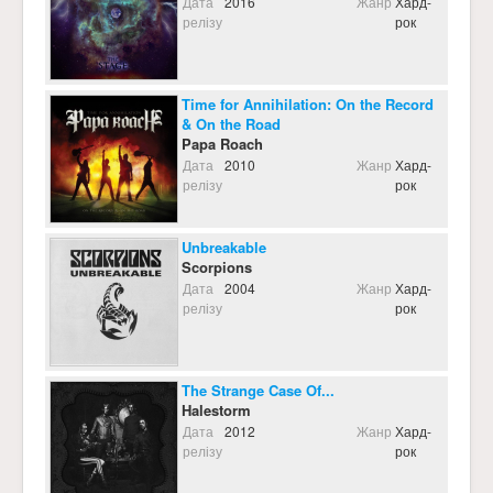
Дата
2016
Жанр
Хард-
релізу
рок
Time for Annihilation: On the Record
& On the Road
Papa Roach
Дата
2010
Жанр
Хард-
релізу
рок
Unbreakable
Scorpions
Дата
2004
Жанр
Хард-
релізу
рок
The Strange Case Of...
Halestorm
Дата
2012
Жанр
Хард-
релізу
рок