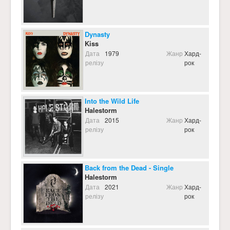
Dynasty
Kiss
Дата
1979
Жанр
Хард-
релізу
рок
Into the Wild Life
Halestorm
Дата
2015
Жанр
Хард-
релізу
рок
Back from the Dead - Single
Halestorm
Дата
2021
Жанр
Хард-
релізу
рок