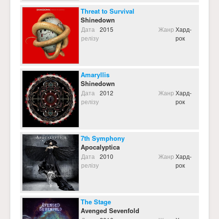
Threat to Survival
Shinedown
Дата
2015
Жанр
Хард-
релізу
рок
Amaryllis
Shinedown
Дата
2012
Жанр
Хард-
релізу
рок
7th Symphony
Apocalyptica
Дата
2010
Жанр
Хард-
релізу
рок
The Stage
Avenged Sevenfold