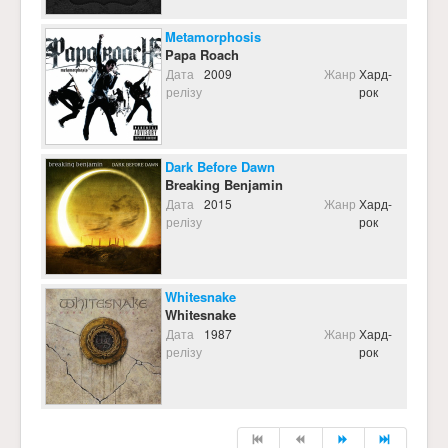
Metamorphosis
Papa Roach
Дата
2009
Жанр
Хард-
релізу
рок
Dark Before Dawn
Breaking Benjamin
Дата
2015
Жанр
Хард-
релізу
рок
Whitesnake
Whitesnake
Дата
1987
Жанр
Хард-
релізу
рок