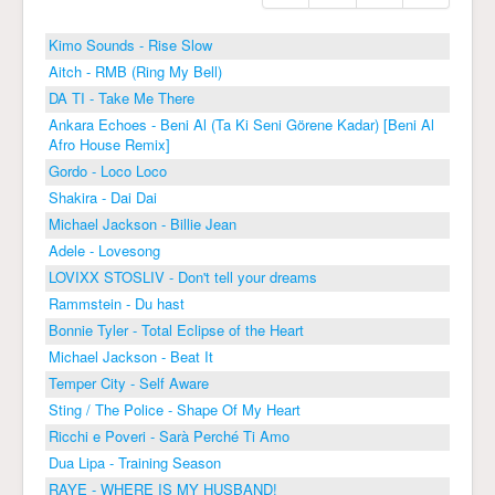
Kimo Sounds - Rise Slow
Aitch - RMB (Ring My Bell)
DA TI - Take Me There
Ankara Echoes - Beni Al (Ta Ki Seni Görene Kadar) [Beni Al
Afro House Remix]
Gordo - Loco Loco
Shakira - Dai Dai
Michael Jackson - Billie Jean
Adele - Lovesong
LOVIXX STOSLIV - Don't tell your dreams
Rammstein - Du hast
Bonnie Tyler - Total Eclipse of the Heart
Michael Jackson - Beat It
Temper City - Self Aware
Sting / The Police - Shape Of My Heart
Ricchi e Poveri - Sarà Perché Ti Amo
Dua Lipa - Training Season
RAYE - WHERE IS MY HUSBAND!