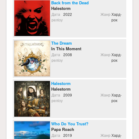
Back from the Dead
Halestorm
Дата
2022
Жанр
Хард-
релізу
рок
The Dream
In This Moment
Дата
2008
Жанр
Хард-
релізу
рок
Halestorm
Halestorm
Дата
2009
Жанр
Хард-
релізу
рок
Who Do You Trust?
Papa Roach
Дата
2019
Жанр
Хард-