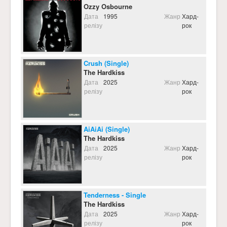
Ozzy Osbourne
Дата
1995
Жанр
Хард-
релізу
рок
Crush (Single)
The Hardkiss
Дата
2025
Жанр
Хард-
релізу
рок
AiAiAi (Single)
The Hardkiss
Дата
2025
Жанр
Хард-
релізу
рок
Tenderness - Single
The Hardkiss
Дата
2025
Жанр
Хард-
релізу
рок