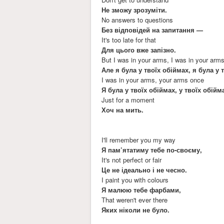
Не зможу зрозуміти.
No answers to questions
Без відповідей на запитання —
It's too late for that
Для цього вже запізно.
But I was in your arms, I was in your arm
Але я була у твоїх обіймах, я була у 
I was in your arms, your arms once
Я була у твоїх обіймах, у твоїх обій
Just for a moment
Хоч на мить.
I'll remember you my way
Я пам’ятатиму тебе по-своєму,
It's not perfect or fair
Це не ідеально і не чесно.
I paint you with colours
Я малюю тебе фарбами,
That weren't ever there
Яких ніколи не було.