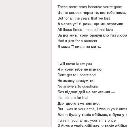
These aren't tears because you're gone
Це не сльози через те, що тебе нема,
But for all the years that we lost
А через усі ті роки, що ми втратили.
All those times I missed that love
За всі миті, коли бракувало тієї люб
Had it just for a moment
Я мала її лише на мить.
I will never know you
Я ніколи тебе не пізнаю,
Don't get to understand
Не зможу зрозуміти.
No answers to questions
Без відповідей на запитання —
It's too late for that
Для цього вже запізно.
But I was in your arms, I was in your arm
Але я була у твоїх обіймах, я була у 
I was in your arms, your arms once
Я була у твоїх обіймах, у твоїх обій