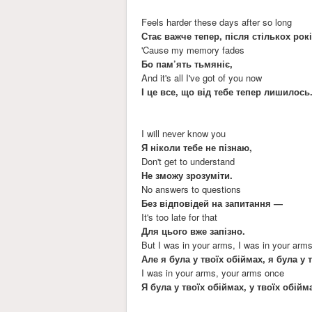
Feels harder these days after so long
Стає важче тепер, після стількох рокі
'Cause my memory fades
Бо пам’ять тьмяніє,
And it's all I've got of you now
І це все, що від тебе тепер лишилось
I will never know you
Я ніколи тебе не пізнаю,
Don't get to understand
Не зможу зрозуміти.
No answers to questions
Без відповідей на запитання —
It's too late for that
Для цього вже запізно.
But I was in your arms, I was in your arm
Але я була у твоїх обіймах, я була у 
I was in your arms, your arms once
Я була у твоїх обіймах, у твоїх обійм