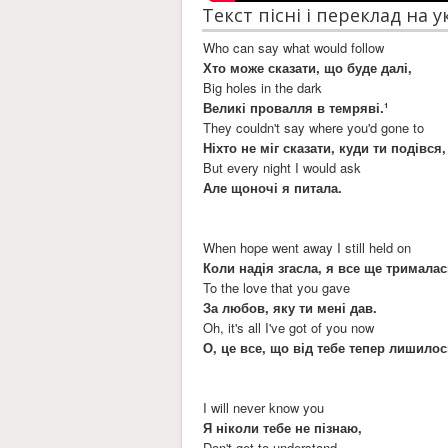
Текст пісні і переклад на 
Who can say what would follow
Хто може сказати, що буде далі,
Big holes in the dark
Великі провалля в темряві.¹
They couldn't say where you'd gone to
Ніхто не міг сказати, куди ти подівся,
But every night I would ask
Але щоночі я питала.
When hope went away I still held on
Коли надія згасла, я все ще тримала
To the love that you gave
За любов, яку ти мені дав.
Oh, it's all I've got of you now
О, це все, що від тебе тепер лишилос
I will never know you
Я ніколи тебе не пізнаю,
Don't get to understand