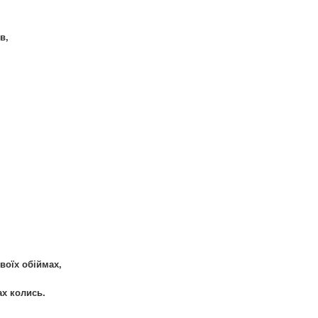
в,
.
s
твоїх обіймах,
ах колись.