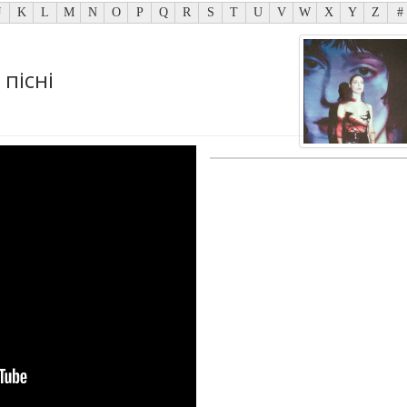
J
K
L
M
N
O
P
Q
R
S
T
U
V
W
X
Y
Z
#
 пісні