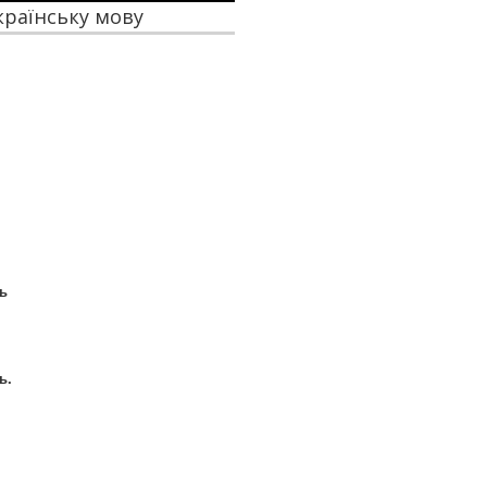
українську мову
сь
ь.