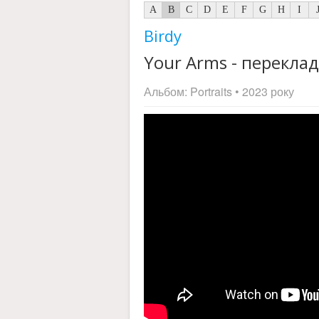
A
B
C
D
E
F
G
H
I
Birdy
Your Arms - переклад
Альбом:
Portraits
• 2023 року