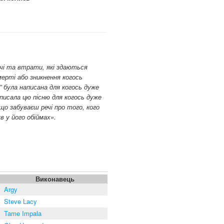
нечі та втрати, які здаються
мерті або зникнення когось
s” була написана для когось дуже
писала цю пісню для когось дуже
 що забуваєш речі про того, кого
в у його обіймах».
Виконавець
Argy
Steve Lacy
Tame Impala