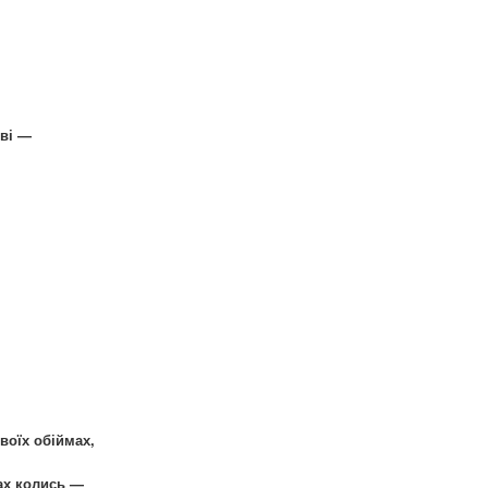
ові —
s
твоїх обіймах,
мах колись —