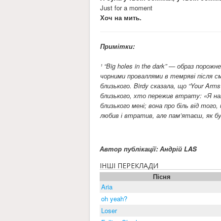
Just for a moment
Хоч на мить.
Примітки:
¹ “Big holes in the dark” — образ порож
чорними проваллями в темряві після с
близького. Birdy сказала, що “Your Arm
близького, хто пережив втрату: «Я на
близького мені; вона про біль від того,
любив і втратив, але пам’ятаєш, як бу
Автор публікації: Андрій LAS
ІНШІ ПЕРЕКЛАДИ
Пісня
Aria
oh yeah?
Loser