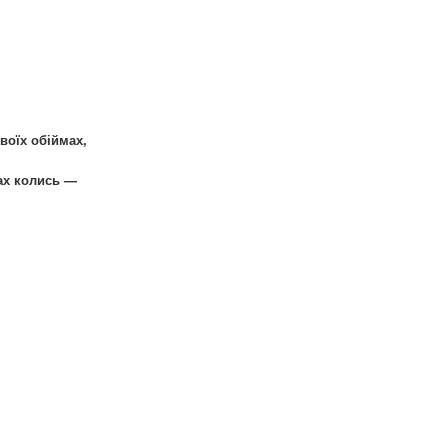
s
твоїх обіймах,
мах колись —