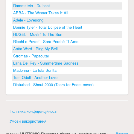
Rammstein - Du hast
ABBA - The Winner Takes It All
Adele - Lovesong
Bonnie Tyler - Total Eclipse of the Heart
HUGEL - Movin' To The Sun
Ricchi e Poveri - Sarà Perché Ti Amo
Anita Ward - Ring My Bell
Stromae - Papaoutai
Lana Del Rey - Summertime Sadness
Madonna - La Isla Bonita
Tom Odell - Another Love
Disturbed - Shout 2000 (Tears for Fears cover)
Політика конфіденційності
Умови використання
© 2026 MUZTONIC Переклад пісень на українську мову
Догори