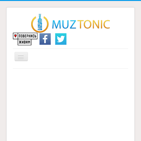
Перемикач
навігації
Головна
Надіслати переклад