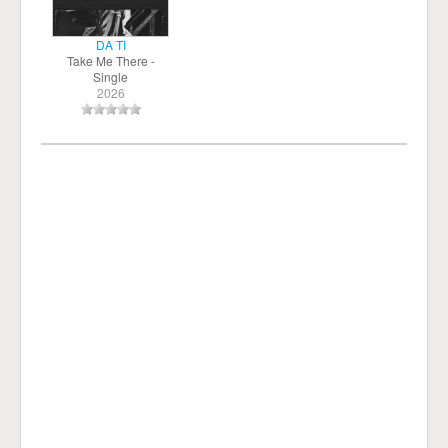
DA TI
Take Me There -
Single
2026