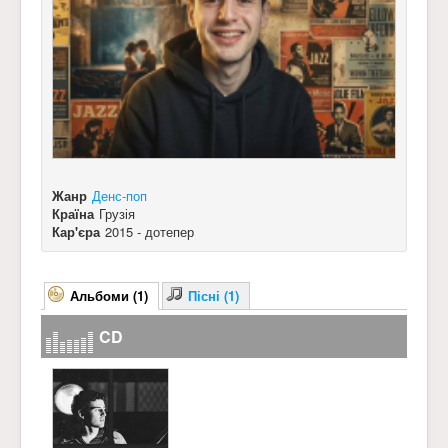
Жанр
Денс-поп
Країна
Грузія
Кар'єра
2015 - дотепер
Альбоми (1)
Пісні (1)
CD