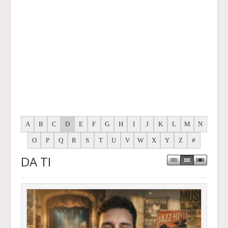
A
B
C
D
E
F
G
H
I
J
K
L
M
N
O
P
Q
R
S
T
U
V
W
X
Y
Z
#
DA TI