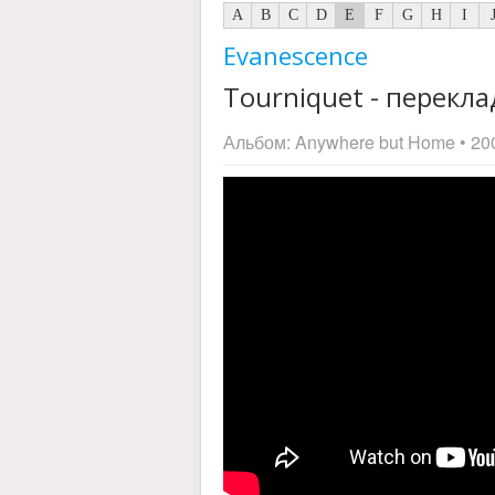
A
B
C
D
E
F
G
H
I
Evanescence
Tourniquet - переклад
Альбом:
Anywhere but Home
• 20