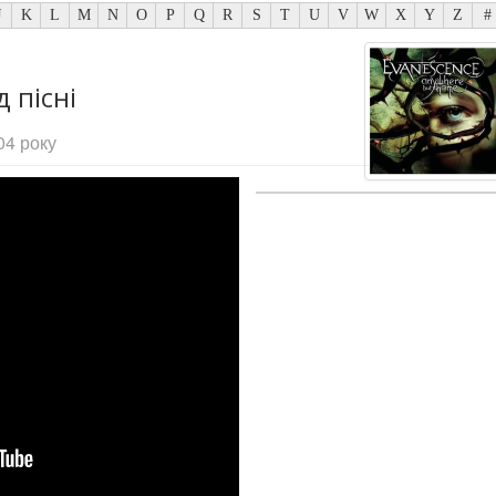
J
K
L
M
N
O
P
Q
R
S
T
U
V
W
X
Y
Z
#
 пісні
04 року