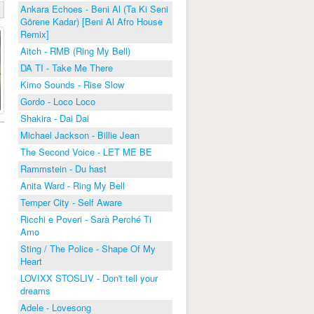
Ankara Echoes - Beni Al (Ta Ki Seni
Görene Kadar) [Beni Al Afro House
Remix]
Aitch - RMB (Ring My Bell)
DA TI - Take Me There
Kimo Sounds - Rise Slow
Gordo - Loco Loco
Shakira - Dai Dai
Michael Jackson - Billie Jean
The Second Voice - LET ME BE
Rammstein - Du hast
Anita Ward - Ring My Bell
Temper City - Self Aware
Ricchi e Poveri - Sarà Perché Ti
Amo
Sting / The Police - Shape Of My
Heart
LOVIXX STOSLIV - Don't tell your
dreams
Adele - Lovesong