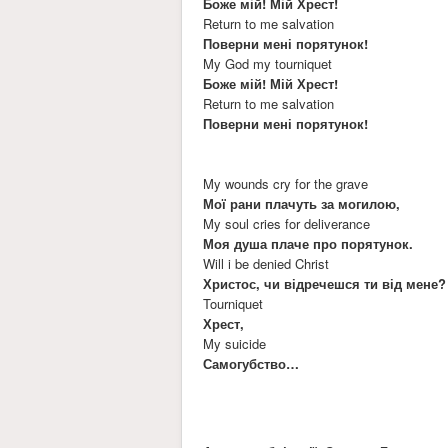
Боже мій! Мій Хрест!
Return to me salvation
Поверни мені порятунок!
My God my tourniquet
Боже мій! Мій Хрест!
Return to me salvation
Поверни мені порятунок!
My wounds cry for the grave
Мої рани плачуть за могилою,
My soul cries for deliverance
Моя душа плаче про порятунок.
Will i be denied Christ
Христос, чи відречешся ти від мене?
Tourniquet
Хрест,
My suicide
Самогубство…