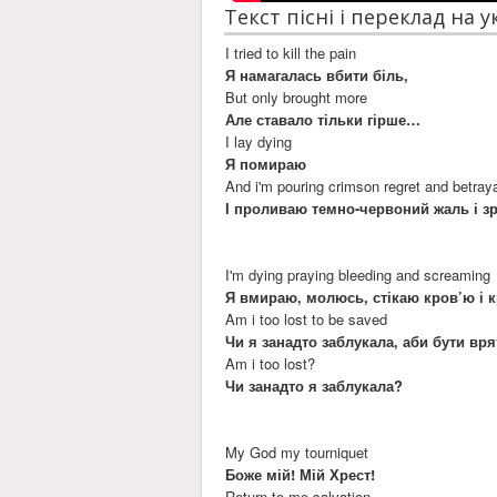
Текст пісні і переклад на 
I tried to kill the pain
Я намагалась вбити біль,
But only brought more
Але ставало тільки гірше…
I lay dying
Я помираю
And i'm pouring crimson regret and betray
І проливаю темно-червоний жаль і зр
I'm dying praying bleeding and screaming
Я вмираю, молюсь, стікаю кров’ю і к
Am i too lost to be saved
Чи я занадто заблукала, аби бути в
Am i too lost?
Чи занадто я заблукала?
My God my tourniquet
Боже мій! Мій Хрест!
Return to me salvation