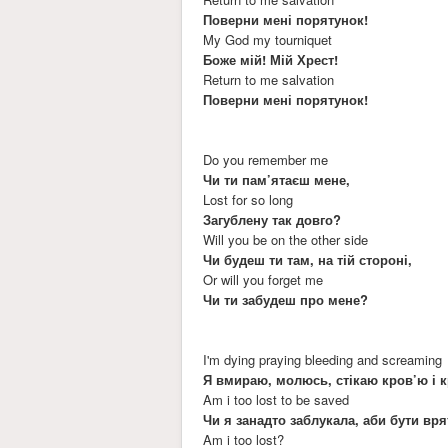
Поверни мені порятунок!
My God my tourniquet
Боже мій! Мій Хрест!
Return to me salvation
Поверни мені порятунок!
Do you remember me
Чи ти пам’ятаєш мене,
Lost for so long
Загублену так довго?
Will you be on the other side
Чи будеш ти там, на тій стороні,
Or will you forget me
Чи ти забудеш про мене?
I'm dying praying bleeding and screaming
Я вмираю, молюсь, стікаю кров’ю і к
Am i too lost to be saved
Чи я занадто заблукала, аби бути в
Am i too lost?