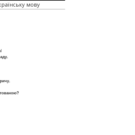
українську мову
al
аду.
ричу.
рятованою?