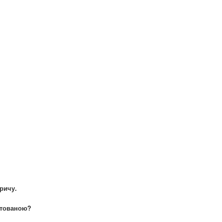
ричу.
рятованою?