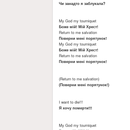
Чи занадто я заблукала?
My God my tourniquet
Боже мій! Мій Хрест!
Return to me salvation
Поверни мені порятунок!
My God my tourniquet
Боже мій! Мій Хрест!
Return to me salvation
Поверни мені порятунок!
(Return to me salvation)
(Поверни мені порятунок!)
I want to die!!!
Я хочу померти!!!
My God my tourniquet