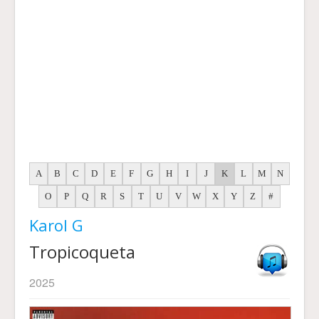
A
B
C
D
E
F
G
H
I
J
K
L
M
N
O
P
Q
R
S
T
U
V
W
X
Y
Z
#
Karol G
Tropicoqueta
2025