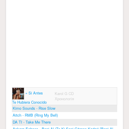
« Si Antes
Karol G CD
Хронологія
Te Hubiera Conocido
Kimo Sounds - Rise Slow
Aitch - RMB (Ring My Bell)
DA TI - Take Me There
Ankara Echoes - Beni Al (Ta Ki Seni Görene Kadar) [Beni Al