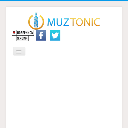
Перемикач
навігації
Головна
Надіслати переклад