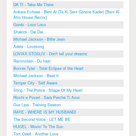
DA TI - Take Me There
Ankara Echoes - Beni Al (Ta Ki Seni Görene Kadar) [Beni Al
Afro House Remix]
Gordo - Loco Loco
Shakira - Dai Dai
Michael Jackson - Billie Jean
Adele - Lovesong
LOVIXX STOSLIV - Don't tell your dreams
Rammstein - Du hast
Bonnie Tyler - Total Eclipse of the Heart
Michael Jackson - Beat It
Temper City - Self Aware
Sting / The Police - Shape Of My Heart
Ricchi e Poveri - Sarà Perché Ti Amo
Dua Lipa - Training Season
RAYE - WHERE IS MY HUSBAND!
The Second Voice - LET ME BE
HUGEL - Movin' To The Sun
Tom Odell - Another Love