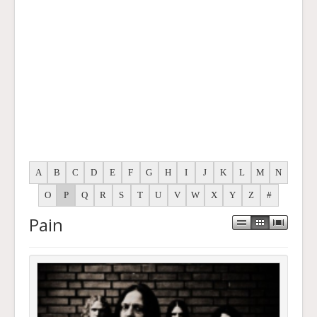
A
B
C
D
E
F
G
H
I
J
K
L
M
N
O
P
Q
R
S
T
U
V
W
X
Y
Z
#
Pain