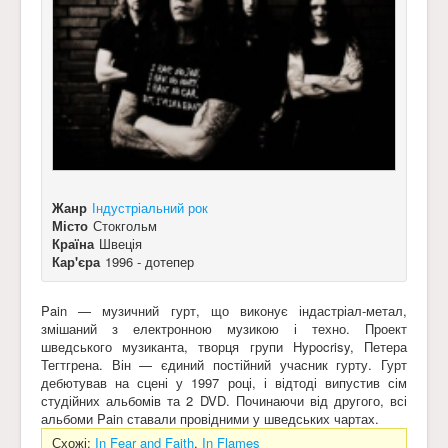
Жанр
Індустріальний рок
Місто
Стокгольм
Країна
Швеція
Кар'єра
1996 - дотепер
Pain — музичний гурт, що виконує індастріал-метал,
змішаний з електронною музикою і техно. Проект
шведського музиканта, творця групи Hypocrisy, Петера
Тегтгрена. Він — єдиний постійний учасник гурту. Гурт
дебютував на сцені у 1997 році, і відтоді випустив сім
студійних альбомів та 2 DVD. Починаючи від другого, всі
альбоми Pain ставали провідними у шведських чартах.
Схожі:
In Fear and Faith
,
In Flames