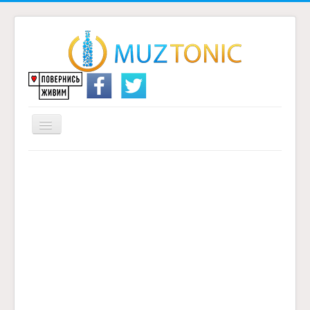
Перемикач
навігації
Головна
Надіслати переклад