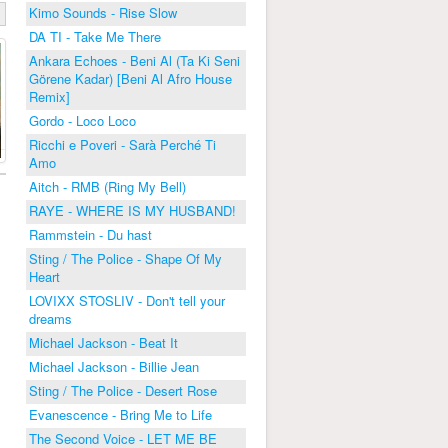
Kimo Sounds - Rise Slow
DA TI - Take Me There
Ankara Echoes - Beni Al (Ta Ki Seni
Görene Kadar) [Beni Al Afro House
Remix]
Gordo - Loco Loco
Ricchi e Poveri - Sarà Perché Ti
Amo
Aitch - RMB (Ring My Bell)
RAYE - WHERE IS MY HUSBAND!
Rammstein - Du hast
Sting / The Police - Shape Of My
Heart
LOVIXX STOSLIV - Don't tell your
dreams
Michael Jackson - Beat It
Michael Jackson - Billie Jean
Sting / The Police - Desert Rose
Evanescence - Bring Me to Life
The Second Voice - LET ME BE