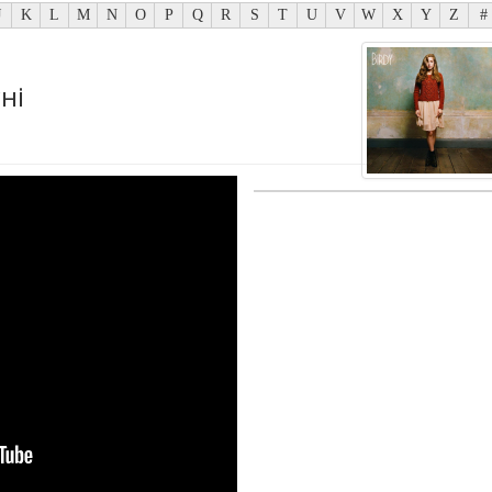
J
K
L
M
N
O
P
Q
R
S
T
U
V
W
X
Y
Z
#
ні