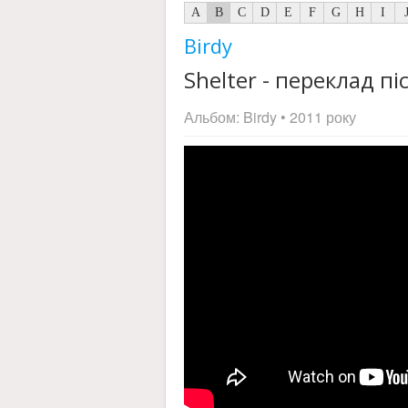
A
B
C
D
E
F
G
H
I
Birdy
Shelter - переклад піс
Альбом:
Birdy
• 2011 року