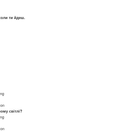
коли ти йдеш.
ong
 on
ому світлі?
ong
 on