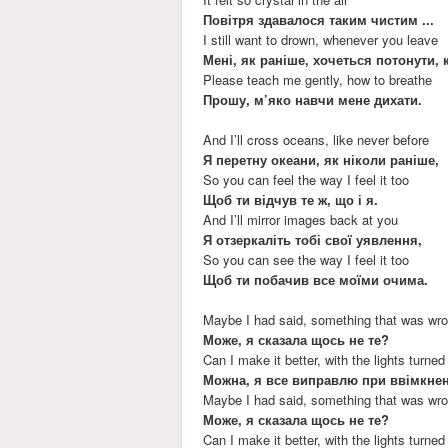
Повітря здавалося таким чистим ...
I still want to drown, whenever you leave
Мені, як раніше, хочеться потонути, 
Please teach me gently, how to breathe
Прошу, м’яко навчи мене дихати.
And I’ll cross oceans, like never before
Я перетну океани, як ніколи раніше,
So you can feel the way I feel it too
Щоб ти відчув те ж, що і я.
And I’ll mirror images back at you
Я отзеркаліть тобі свої уявлення,
So you can see the way I feel it too
Щоб ти побачив все моїми очима.
Maybe I had said, something that was wr
Може, я сказала щось не те?
Can I make it better, with the lights turned
Можна, я все виправлю при ввімкнен
Maybe I had said, something that was wr
Може, я сказала щось не те?
Can I make it better, with the lights turned