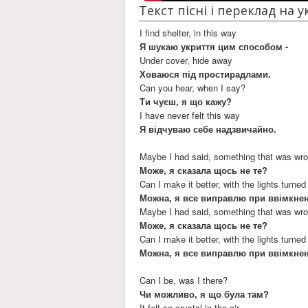
Текст пісні і переклад на 
I find shelter, in this way
Я шукаю укриття цим способом -
Under cover, hide away
Ховаюся під простирадлами.
Can you hear, when I say?
Ти чуєш, я що кажу?
I have never felt this way
Я відчуваю себе надзвичайно.
Maybe I had said, something that was wr
Може, я сказала щось не те?
Can I make it better, with the lights turned
Можна, я все виправлю при ввімкнен
Maybe I had said, something that was wr
Може, я сказала щось не те?
Can I make it better, with the lights turned
Можна, я все виправлю при ввімкнен
Can I be, was I there?
Чи можливо, я що була там?
It felt so crystal in the air