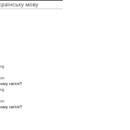
українську мову
ong
 on
ому світлі?
ong
 on
ому світлі?