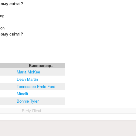
ому світлі?
ong
 on
ому світлі?
Виконавець
Maria McKee
Dean Martin
Tennessee Ernie Ford
Minelli
Bonnie Tyler
Birdy Пісні