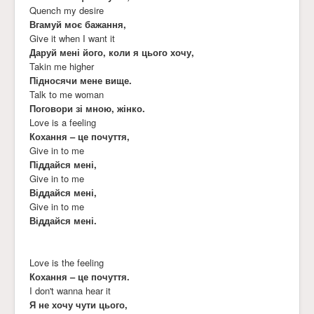
Quench my desire
Вгамуй моє бажання,
Give it when I want it
Даруй мені його, коли я цього хочу,
Takin me higher
Підносячи мене вище.
Talk to me woman
Поговори зі мною, жінко.
Love is a feeling
Кохання – це почуття,
Give in to me
Піддайся мені,
Give in to me
Віддайся мені,
Give in to me
Віддайся мені.
Love is the feeling
Кохання – це почуття.
I don't wanna hear it
Я не хочу чути цього,