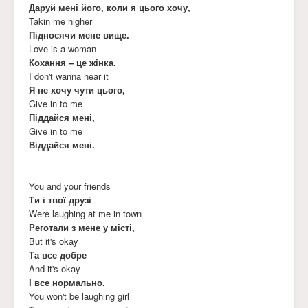
Даруй мені його, коли я цього хочу,
Takin me higher
Підносячи мене вище.
Love is a woman
Кохання – це жінка.
I don't wanna hear it
Я не хочу чути цього,
Give in to me
Піддайся мені,
Give in to me
Віддайся мені.
You and your friends
Ти і твої друзі
Were laughing at me in town
Реготали з мене у місті,
But it's okay
Та все добре
And it's okay
І все нормально.
You won't be laughing girl