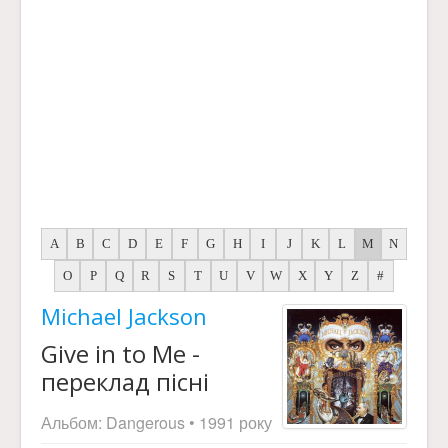
A
B
C
D
E
F
G
H
I
J
K
L
M
N
O
P
Q
R
S
T
U
V
W
X
Y
Z
#
Michael Jackson
Give in to Me -
переклад пісні
Альбом:
Dangerous
• 1991 року