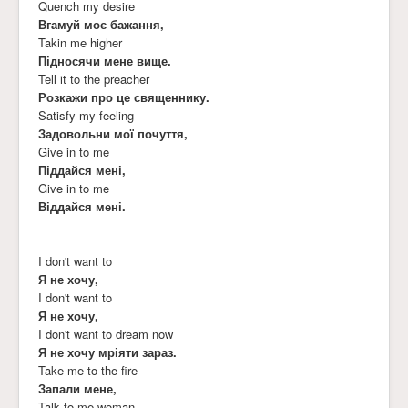
Quench my desire
Вгамуй моє бажання,
Takin me higher
Підносячи мене вище.
Tell it to the preacher
Розкажи про це священнику.
Satisfy my feeling
Задовольни мої почуття,
Give in to me
Піддайся мені,
Give in to me
Віддайся мені.
I don't want to
Я не хочу,
I don't want to
Я не хочу,
I don't want to dream now
Я не хочу мріяти зараз.
Take me to the fire
Запали мене,
Talk to me woman