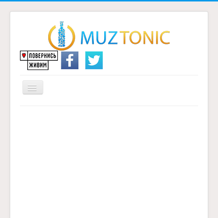
Перемикач
навігації
Головна
Надіслати переклад