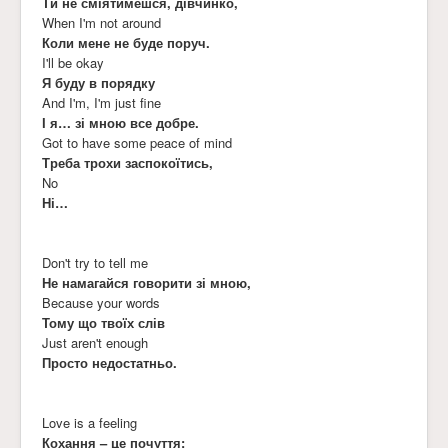
Ти не сміятимешся, дівчинко,
When I'm not around
Коли мене не буде поруч.
I'll be okay
Я буду в порядку
And I'm, I'm just fine
І я… зі мною все добре.
Got to have some peace of mind
Треба трохи заспокоїтись,
No
Ні…
Don't try to tell me
Не намагайся говорити зі мною,
Because your words
Тому що твоїх слів
Just aren't enough
Просто недостатньо.
Love is a feeling
Кохання – це почуття;