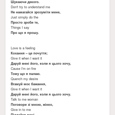
Шукаючи декого.
Don't try to understand me
Не намагайся зрозуміти мене,
Just simply do the
Просто зроби те,
Things I say
Про що я прошу.
Love is a feeling
Кохання – це почуття;
Give it when I want it
Даруй мені його, коли я цього хочу,
Cause I'm on fire
Тому що я палаю.
Quench my desire
Вгамуй моє бажання,
Give it when I want it
Даруй мені його, коли я цього хочу.
Talk to me woman
Поговори зі мною, жінко,
Give in to me
Піддайся мені,