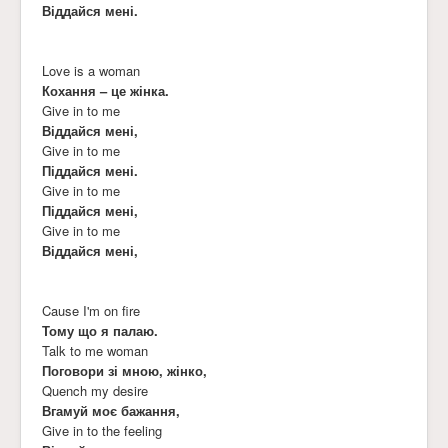
Віддайся мені.
Love is a woman
Кохання – це жінка.
Give in to me
Віддайся мені,
Give in to me
Піддайся мені.
Give in to me
Піддайся мені,
Give in to me
Віддайся мені,
Cause I'm on fire
Тому що я палаю.
Talk to me woman
Поговори зі мною, жінко,
Quench my desire
Вгамуй моє бажання,
Give in to the feeling