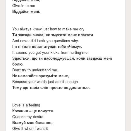
Give in to me
Віддайся мені.
You always knew just how to make me cry
Ти завжди знала, як змусити мене плакати
And never did I ask you questions why
І я ніколи не запитував тебе «Чому».
It seems you get your kicks from hurting me
Здається, що ти насолоджуєшся, коли завдаєш мені
болю.
Don't try to understand me
Не намагайся зрозуміти мене,
Because your words just aren't enough
Тому що твоїх слів просто не достатньо.
Love is a feeling
Кохання – це почуття.
Quench my desire
Вгамуй моє бажання,
Give it when I want it