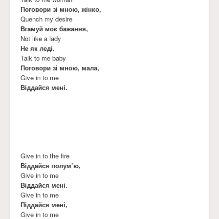
Поговори зі мною, жінко,
Quench my desire
Вгамуй моє бажання,
Not like a lady
Не як леді.
Talk to me baby
Поговори зі мною, мала,
Give in to me
Віддайся мені.
Give in to the fire
Віддайся полум’ю,
Give in to me
Віддайся мені.
Give in to me
Піддайся мені,
Give in to me