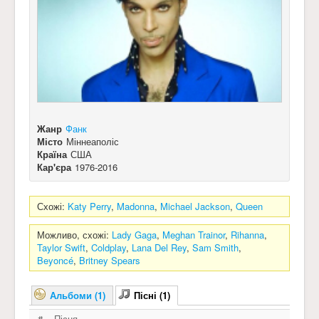
Жанр
Фанк
Місто
Міннеаполіс
Країна
США
Кар'єра
1976-2016
Схожі:
Katy Perry
,
Madonna
,
Michael Jackson
,
Queen
Можливо, схожі:
Lady Gaga
,
Meghan Trainor
,
Rihanna
,
Taylor Swift
,
Coldplay
,
Lana Del Rey
,
Sam Smith
,
Beyoncé
,
Britney Spears
Альбоми (1)
Пісні (1)
#
Пісня