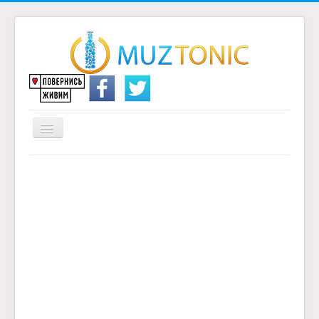
Перемикач
навігації
Головна
Надіслати переклад