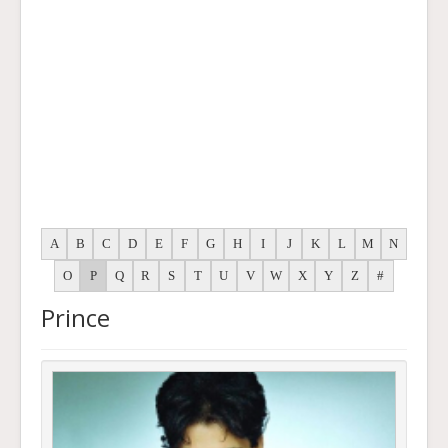
A
B
C
D
E
F
G
H
I
J
K
L
M
N
O
P
Q
R
S
T
U
V
W
X
Y
Z
#
Prince